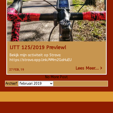
IJTT 125/2019 Preview!
Bekijk mijn activiteit op Strava:
https://strava.app.link/AMm2GaHuEU
Lees Meer...
27
FEB, 19
No More Post
Archief
Archief