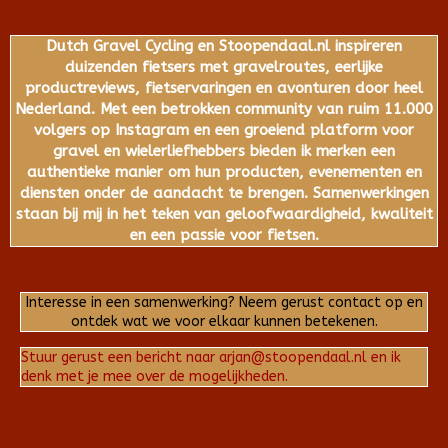
Dutch Gravel Cycling en Stoopendaal.nl inspireren
duizenden fietsers met gravelroutes, eerlijke
productreviews, fietservaringen en avonturen door heel
Nederland. Met een betrokken community van ruim 11.000
volgers op Instagram en een groeiend platform voor
gravel en wielerliefhebbers bieden ik merken een
authentieke manier om hun producten, evenementen en
diensten onder de aandacht te brengen. Samenwerkingen
staan bij mij in het teken van geloofwaardigheid, kwaliteit
en een passie voor fietsen.
Interesse in een samenwerking? Neem gerust contact op en
ontdek wat we voor elkaar kunnen betekenen.
Stuur gerust een bericht naar arjan@stoopendaal.nl en ik
denk met je mee over de mogelijkheden.