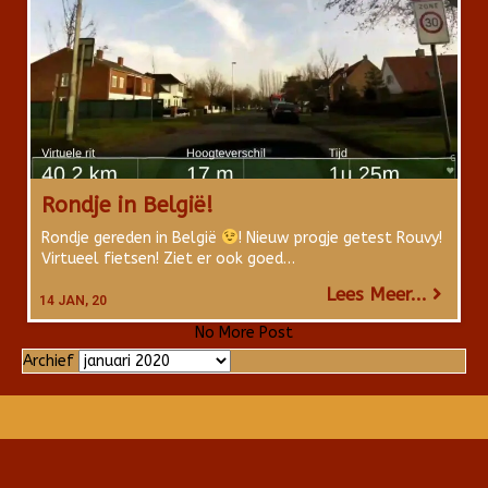
Rondje in België!
Rondje gereden in België
! Nieuw progje getest Rouvy!
Virtueel fietsen! Ziet er ook goed…
Lees Meer...
14
JAN, 20
No More Post
Archief
Archief