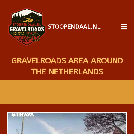
STOOPENDAAL.NL
GRAVELROADS AREA AROUND
THE NETHERLANDS