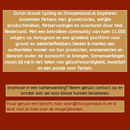
Dutch Gravel Cycling en Stoopendaal.nl inspireren
duizenden fietsers met gravelroutes, eerlijke
productreviews, fietservaringen en avonturen door heel
Nederland. Met een betrokken community van ruim 11.000
volgers op Instagram en een groeiend platform voor
gravel en wielerliefhebbers bieden ik merken een
authentieke manier om hun producten, evenementen en
diensten onder de aandacht te brengen. Samenwerkingen
staan bij mij in het teken van geloofwaardigheid, kwaliteit
en een passie voor fietsen.
Interesse in een samenwerking? Neem gerust contact op en
ontdek wat we voor elkaar kunnen betekenen.
Stuur gerust een bericht naar arjan@stoopendaal.nl en ik
denk met je mee over de mogelijkheden.