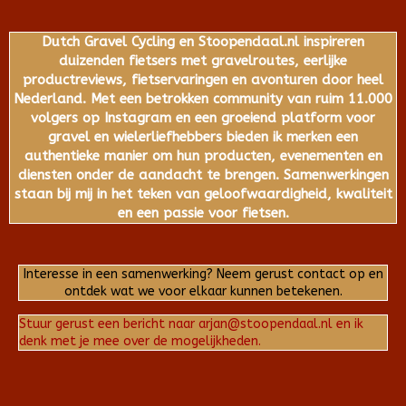
Dutch Gravel Cycling en Stoopendaal.nl inspireren
duizenden fietsers met gravelroutes, eerlijke
productreviews, fietservaringen en avonturen door heel
Nederland. Met een betrokken community van ruim 11.000
volgers op Instagram en een groeiend platform voor
gravel en wielerliefhebbers bieden ik merken een
authentieke manier om hun producten, evenementen en
diensten onder de aandacht te brengen. Samenwerkingen
staan bij mij in het teken van geloofwaardigheid, kwaliteit
en een passie voor fietsen.
Interesse in een samenwerking? Neem gerust contact op en
ontdek wat we voor elkaar kunnen betekenen.
Stuur gerust een bericht naar arjan@stoopendaal.nl en ik
denk met je mee over de mogelijkheden.