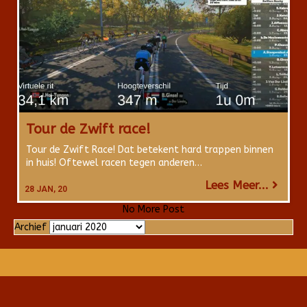
Tour de Zwift race!
Tour de Zwift Race! Dat betekent hard trappen binnen
in huis! Oftewel racen tegen anderen…
Lees Meer...
28
JAN, 20
No More Post
Archief
Archief