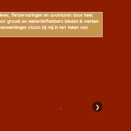
iews, fietservaringen en avonturen door heel
r gravel en wielerliefhebbers bieden ik merken
nwerkingen staan bij mij in het teken van
❯