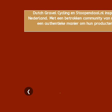
Dutch Gravel Cycling en Stoopendaal.nl insp
Nederland. Met een betrokken community van ru
een authentieke manier om hun producten,
❮