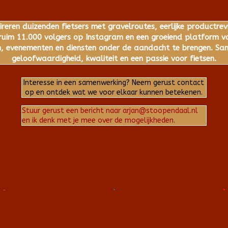
ireren duizenden fietsers met gravelroutes, eerlijke productrev
im 11.000 volgers op Instagram en een groeiend platform voo
 evenementen en diensten onder de aandacht te brengen. Same
geloofwaardigheid, kwaliteit en een passie voor fietsen.
Interesse in een samenwerking? Neem gerust contact
op en ontdek wat we voor elkaar kunnen betekenen.
Stuur gerust een bericht naar arjan@stoopendaal.nl
en ik denk met je mee over de mogelijkheden.