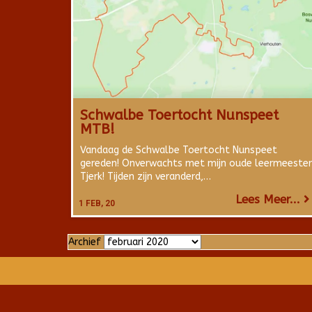
Schwalbe Toertocht Nunspeet
MTB!
Vandaag de Schwalbe Toertocht Nunspeet
gereden! Onverwachts met mijn oude leermeester
Tjerk! Tijden zijn veranderd,…
Lees Meer...
1
FEB, 20
Archief
Archief