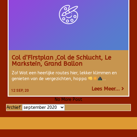
Col d’Firstplan ,Col de Schlucht, Le
Markstein, Grand Ballon
Zo! Wat een heerlijke routes hier, lekker klimmen en
genieten van de vergezichten, hoppa
…
Lees Meer...
12
SEP, 20
No More Post
Archief
Archief