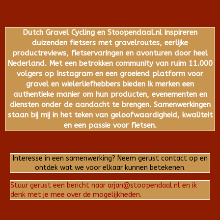
Dutch Gravel Cycling en Stoopendaal.nl inspireren
duizenden fietsers met gravelroutes, eerlijke
productreviews, fietservaringen en avonturen door heel
Nederland. Met een betrokken community van ruim 11.000
volgers op Instagram en een groeiend platform voor
gravel en wielerliefhebbers bieden ik merken een
authentieke manier om hun producten, evenementen en
diensten onder de aandacht te brengen. Samenwerkingen
staan bij mij in het teken van geloofwaardigheid, kwaliteit
en een passie voor fietsen.
Interesse in een samenwerking? Neem gerust contact op en
ontdek wat we voor elkaar kunnen betekenen.
Stuur gerust een bericht naar arjan@stoopendaal.nl en ik
denk met je mee over de mogelijkheden.