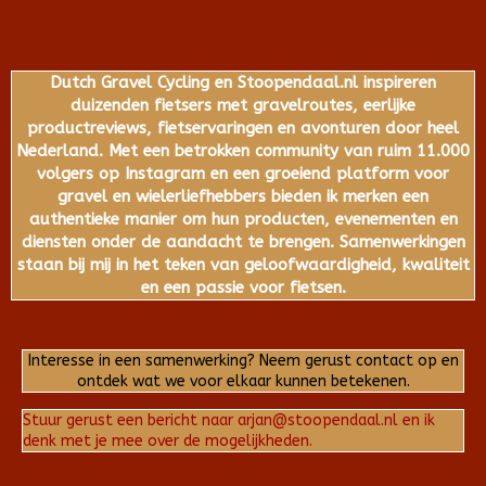
Dutch Gravel Cycling en Stoopendaal.nl inspireren
duizenden fietsers met gravelroutes, eerlijke
productreviews, fietservaringen en avonturen door heel
Nederland. Met een betrokken community van ruim 11.000
volgers op Instagram en een groeiend platform voor
gravel en wielerliefhebbers bieden ik merken een
authentieke manier om hun producten, evenementen en
diensten onder de aandacht te brengen. Samenwerkingen
staan bij mij in het teken van geloofwaardigheid, kwaliteit
en een passie voor fietsen.
Interesse in een samenwerking? Neem gerust contact op en
ontdek wat we voor elkaar kunnen betekenen.
Stuur gerust een bericht naar arjan@stoopendaal.nl en ik
denk met je mee over de mogelijkheden.