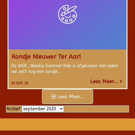
Rondje Nieuwer Ter Aar!
De WSR , Weekly Summer Ride is afgelopen dan rijden
we zelf nog een rondje…
Lees Meer...
30
SEP, 20
Lees Meer...
Archief
Archief