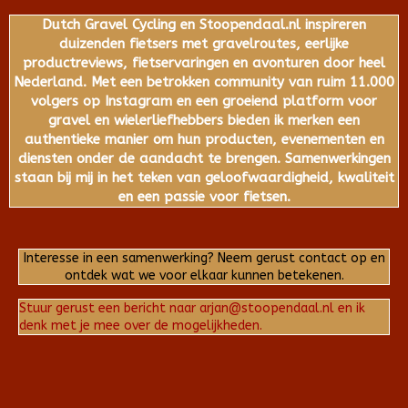
Dutch Gravel Cycling en Stoopendaal.nl inspireren
duizenden fietsers met gravelroutes, eerlijke
productreviews, fietservaringen en avonturen door heel
Nederland. Met een betrokken community van ruim 11.000
volgers op Instagram en een groeiend platform voor
gravel en wielerliefhebbers bieden ik merken een
authentieke manier om hun producten, evenementen en
diensten onder de aandacht te brengen. Samenwerkingen
staan bij mij in het teken van geloofwaardigheid, kwaliteit
en een passie voor fietsen.
Interesse in een samenwerking? Neem gerust contact op en
ontdek wat we voor elkaar kunnen betekenen.
Stuur gerust een bericht naar arjan@stoopendaal.nl en ik
denk met je mee over de mogelijkheden.