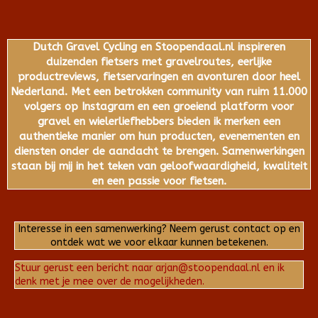
Dutch Gravel Cycling en Stoopendaal.nl inspireren
duizenden fietsers met gravelroutes, eerlijke
productreviews, fietservaringen en avonturen door heel
Nederland. Met een betrokken community van ruim 11.000
volgers op Instagram en een groeiend platform voor
gravel en wielerliefhebbers bieden ik merken een
authentieke manier om hun producten, evenementen en
diensten onder de aandacht te brengen. Samenwerkingen
staan bij mij in het teken van geloofwaardigheid, kwaliteit
en een passie voor fietsen.
Interesse in een samenwerking? Neem gerust contact op en
ontdek wat we voor elkaar kunnen betekenen.
Stuur gerust een bericht naar arjan@stoopendaal.nl en ik
denk met je mee over de mogelijkheden.