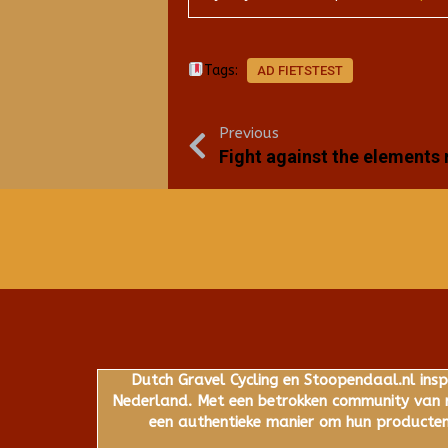
Tags:
AD FIETSTEST
Previous
Fight against the elements 
Dutch Gravel Cycling en Stoopendaal.nl insp
Nederland. Met een betrokken community van ru
een authentieke manier om hun producten,