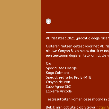
Arjan
mei 10, 2021
AD fietstest 2021 ,prachtig dagje race
Gisteren fietsen getest voor het AD f
nieuwe Canyon 8, zo nieuw dat ik er n
een leerzaam dagje en leuk om al die 
O.a
Specialized Diverge
Koga Colmaro
SpecializedTurbo Pro E-MTB
Canyon Neuron
Cube Agree C62
Lapierre Aircode
Testresultaten komen deze maand in d
Bekijk mijn activiteit op Strava:
https:/