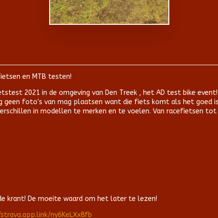
fietsen en MTB testen!
ietstest 2021 in de omgeving van Den Treek , het AD test bike even
og geen foto's van mag plaatsen want die fiets komt als het goed i
verschillen in modellen te merken en te voelen. Van racefietsen to
e krant! De moeite waard om het later te lezen!
/strava.app.link/ny6KeLXx8fb