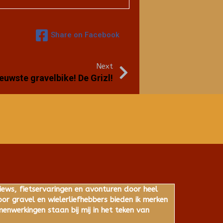
Share on Facebook
Next
euwste gravelbike! De Grizl!
iews, fietservaringen en avonturen door heel
r gravel en wielerliefhebbers bieden ik merken
nwerkingen staan bij mij in het teken van