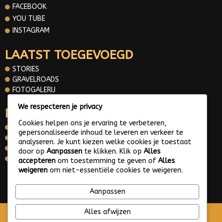
FACEBOOK
YOU TUBE
INSTAGRAM
LAATST TOEGEVOEGD
STORIES
GRAVELROADS
FOTOGALERIJ
We respecteren je privacy
INFORMATIE
Cookies helpen ons je ervaring te verbeteren,
OVER MIJ
gepersonaliseerde inhoud te leveren en verkeer te
CONTACT
analyseren. Je kunt kiezen welke cookies je toestaat
PRIVACY POLICY
door op
Aanpassen
te klikken. Klik op
Alles
WHATS APP ME
accepteren
om toestemming te geven of
Alles
weigeren
om niet-essentiële cookies te weigeren.
© 2025 Gravelroads area around the Netherlands
Aanpassen
Alles afwijzen