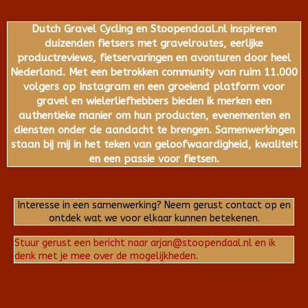
Dutch Gravel Cycling en Stoopendaal.nl inspireren
duizenden fietsers met gravelroutes, eerlijke
productreviews, fietservaringen en avonturen door heel
Nederland. Met een betrokken community van ruim 11.000
volgers op Instagram en een groeiend platform voor
gravel en wielerliefhebbers bieden ik merken een
authentieke manier om hun producten, evenementen en
diensten onder de aandacht te brengen. Samenwerkingen
staan bij mij in het teken van geloofwaardigheid, kwaliteit
en een passie voor fietsen.
Interesse in een samenwerking? Neem gerust contact op en
ontdek wat we voor elkaar kunnen betekenen.
Stuur gerust een bericht naar arjan@stoopendaal.nl en ik
denk met je mee over de mogelijkheden.