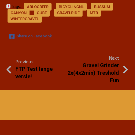
Tags:
ABLOCBEER
BICYCLINGNL
BUSSUM
CANYON
CUBE
GRAVELRIDE
MTB
WINTERGRAVEL
Share on Facebook
Next
Previous
Gravel Grinder
FTP Test lange
2x(4x2min) Treshold
versie!
Fun