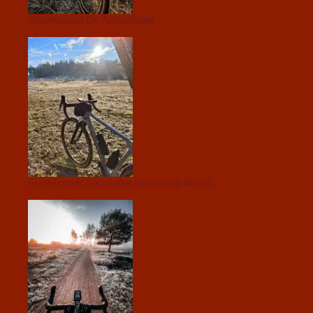
Gravelroads De Achterhoek
Gravelroads Sallandse Heuvelrug Noord