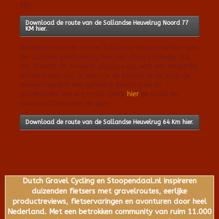
gpx
Download de route van de Sallandse Heuvelrug Noord 77
KM hier.
Gravelride over de mooie Sallandse heuvelrug! Het was
die ochtend goed mistig met een mooi zonnetje dus
dat leverde de mooiste plaatjes op, wat een magische
ochtend was dat, je voelt je de koning te rijk zo in de
vroege morgen! Het gebied is prachtig en de
gravelpaden zijn erg mooi! Check
hier
de route en
download hieronder de gpx
Download de route van de Sallandse Heuvelrug 64 Km hier.
Dutch Gravel Cycling en Stoopendaal.nl inspireren
duizenden fietsers met gravelroutes, eerlijke
productreviews, fietservaringen en avonturen door heel
Nederland. Met een betrokken community van ruim 11.000