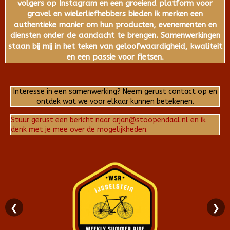
volgers op Instagram en een groeiend platform voor
gravel en wielerliefhebbers bieden ik merken een
authentieke manier om hun producten, evenementen en
diensten onder de aandacht te brengen. Samenwerkingen
staan bij mij in het teken van geloofwaardigheid, kwaliteit
en een passie voor fietsen.
Interesse in een samenwerking? Neem gerust contact op en
ontdek wat we voor elkaar kunnen betekenen.
Stuur gerust een bericht naar arjan@stoopendaal.nl en ik
denk met je mee over de mogelijkheden.
❮
❯