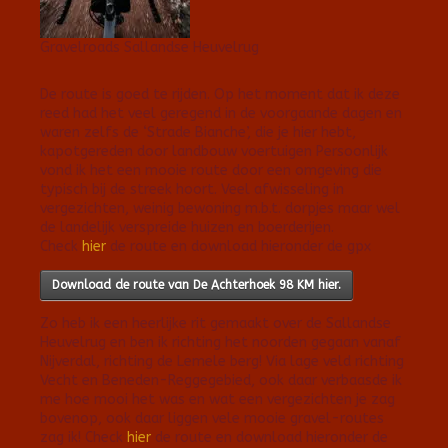
Gravelroads Sallandse Heuvelrug
De route is goed te rijden. Op het moment dat ik deze
reed had het veel geregend in de voorgaande dagen en
waren zelfs de ‘Strade Bianche’, die je hier hebt,
kapotgereden door landbouw voertuigen Persoonlijk
vond ik het een mooie route door een omgeving die
typisch bij de streek hoort. Veel afwisseling in
vergezichten, weinig bewoning m.b.t. dorpjes maar wel
de landelijk verspreide huizen en boerderijen.
Check
hier
de route en download hieronder de gpx
Download de route van De Achterhoek 98 KM hier.
Zo heb ik een heerlijke rit gemaakt over de Sallandse
Heuvelrug en ben ik richting het noorden gegaan vanaf
Nijverdal, richting de Lemele berg! Via lage veld richting
Vecht en Beneden-Reggegebied, ook daar verbaasde ik
me hoe mooi het was en wat een vergezichten je zag
bovenop, ook daar liggen vele mooie gravel-routes
zag ik! Check
hier
de route en download hieronder de