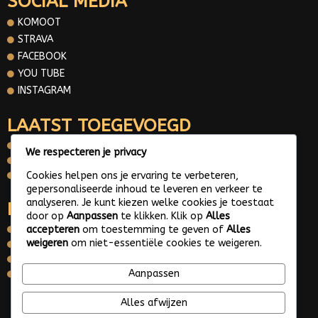
SOCIAL MEDIA
KOMOOT
STRAVA
FACEBOOK
YOU TUBE
INSTAGRAM
LAATST TOEGEVOEGD
STORIES
We respecteren je privacy
GRAVELROADS
Cookies helpen ons je ervaring te verbeteren,
FOTOGALERIJ
gepersonaliseerde inhoud te leveren en verkeer te
analyseren. Je kunt kiezen welke cookies je toestaat
INFORMATIE
door op
Aanpassen
te klikken. Klik op
Alles
accepteren
om toestemming te geven of
Alles
OVER MIJ
weigeren
om niet-essentiële cookies te weigeren.
CONTACT
PRIVACY POLICY
Aanpassen
WHATS APP ME
Alles afwijzen
© 2025 Gravelroads area around the Netherlands