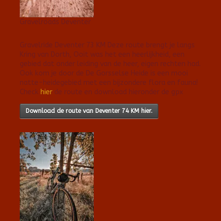
Gravelroads Deventer
Gravelride Deventer 73 KM Deze route brengt je langs
Kring van Dorth, Ooit was het een heerlijkheid, een
gebied dat onder leiding van de heer, eigen rechten had.
Ook kom je door de De Gorsselse Heide is een mooi
natte-heidegebied met een bijzondere flora en fauna!
Check
hier
de route en download hieronder de gpx
Download de route van Deventer 74 KM hier.