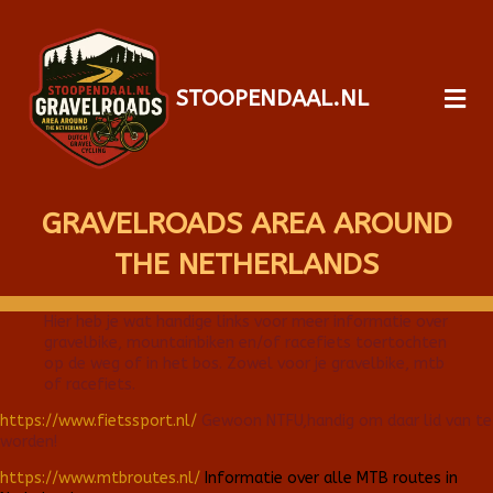
STOOPENDAAL.NL
GRAVELROADS AREA AROUND
THE NETHERLANDS
Hier heb je wat handige links voor meer informatie over
gravelbike, mountainbiken en/of racefiets toertochten
op de weg of in het bos. Zowel voor je gravelbike, mtb
of racefiets.
https://www.fietssport.nl/
Gewoon NTFU,handig om daar lid van te
worden!
https://www.mtbroutes.nl/
Informatie over alle MTB routes in