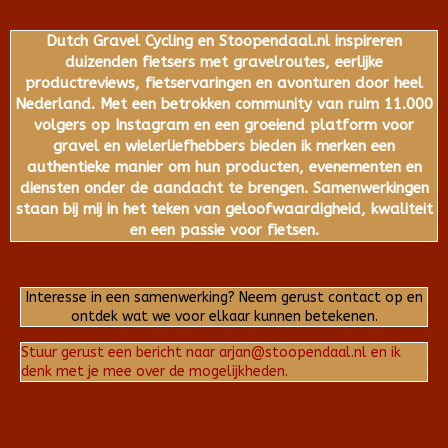
Dutch Gravel Cycling en Stoopendaal.nl inspireren
duizenden fietsers met gravelroutes, eerlijke
productreviews, fietservaringen en avonturen door heel
Nederland. Met een betrokken community van ruim 11.000
volgers op Instagram en een groeiend platform voor
gravel en wielerliefhebbers bieden ik merken een
authentieke manier om hun producten, evenementen en
diensten onder de aandacht te brengen. Samenwerkingen
staan bij mij in het teken van geloofwaardigheid, kwaliteit
en een passie voor fietsen.
Interesse in een samenwerking? Neem gerust contact op en
ontdek wat we voor elkaar kunnen betekenen.
Stuur gerust een bericht naar arjan@stoopendaal.nl en ik
denk met je mee over de mogelijkheden.