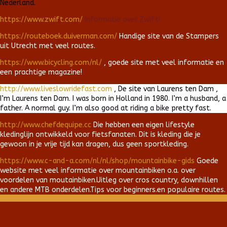
Nederland.
https://www.zwift.com/
Informatie over Zwift!
https://routeboek.duiverman.com/
Handige site van de Stampers
uit Utrecht met veel routes.
https://www.bicycling.com/nl/
, goede site met veel informatie en
een prachtige magazine!
http://www.liveslowridefast.com
, De site van Laurens ten Dam ,
I’m Laurens ten Dam. I was born in Holland in 1980. I’m a husband, a
father. A normal guy. I’m also good at riding a bike pretty fast.
http://www.chefdequipe.cc
Die hebben een eigen lifestyle
kledinglijn ontwikkeld voor fietsfanaten. Dit is kleding die je
gewoon in je vrije tijd kan dragen, dus geen sportkleding.
https://www.c-and-a.com/nl/nl/shop/mountainbike-gids
Goede
website met veel informatie over mountainbiken o.a. over
voordelen van moutainbiken.Uitleg over cros country, downhillen
en andere MTB onderdelen.Tips voor beginners.en populaire routes.