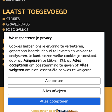
LAATST TOEGEVOEGD
STORIES
GRAVELROADS
FOTOGALERIJ
We respecteren je privacy
INFORMATIE
Cookies helpen ons je ervaring te verbeteren,
OVER MIJ
gepersonaliseerde inhoud te leveren en verkeer te
CONTACT
analyseren. Je kunt kiezen welke cookies je toestaat
PRIVACY POLICY
door op
Aanpassen
te klikken. Klik op
Alles
WHATS APP ME
accepteren
om toestemming te geven of
Alles
weigeren
om niet-essentiële cookies te weigeren.
© 2025 Gravelroads area around the Netherlands
Aanpassen
Alles afwijzen
Alles accepteren
Aangedreven door