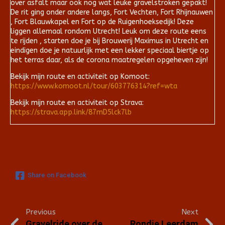
over asfalt maar ook nog wat leuke gravelstroken gepakt!
De rit ging onder andere langs, Fort Vechten, Fort Rhijnauwen
, Fort Blauwkapel en Fort op de Ruigenhoeksedijk! Deze
liggen allemaal rondom Utrecht! Leuk om deze route eens
te rijden , starten doe je bij Brouwerij Maximus in Utrecht en
eindigen doe je natuurlijk met een lekker speciaal biertje op
het terras daar, als de corona maatregelen opgeheven zijn!
Bekijk mijn route en activiteit op Komoot:
https://www.komoot.nl/tour/603776314?ref=wta
Bekijk mijn route en activiteit op Strava:
https://strava.app.link/87mD5lck7lb
Share on Facebook
Previous
Next
Gravelride over de
Rondje Leerdam