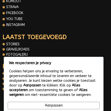
KOMOOT
STRAVA
FACEBOOK
YOU TUBE
INSTAGRAM
LAATST TOEGEVOEGD
STORIES
GRAVELROADS
FOTOGALERIJ
We respecteren je privacy
INFORMATIE
Cookies helpen ons je ervaring te verbeteren,
OVER MIJ
gepersonaliseerde inhoud te leveren en verkeer te
CONTACT
analyseren. Je kunt kiezen welke cookies je toestaat
PRIVACY POLICY
door op
Aanpassen
te klikken. Klik op
Alles
WHATS APP ME
accepteren
om toestemming te geven of
Alles
weigeren
om niet-essentiële cookies te weigeren.
© 2025 Gravelroads area around the Netherlands
Aanpassen