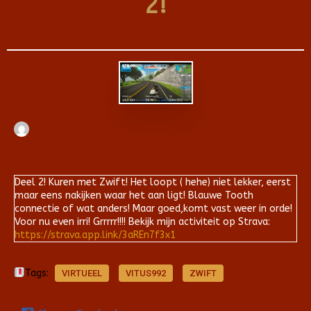
2!
Arjan
november 12, 2019
Deel 2! Kuren met Zwift! Het loopt ( hehe) niet lekker, eerst
maar eens nakijken waar het aan ligt! Blauwe Tooth
connectie of wat anders! Maar goed,komt vast weer in orde!
Voor nu even irri! Grrrrr!!!! Bekijk mijn activiteit op Strava:
https://strava.app.link/3aREn7f3x1
Tags:
VIRTUEEL
VITUS992
ZWIFT