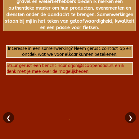
gravel en wielerliefhebbers bieden ik merken een
authentieke manier om hun producten, evenementen en
diensten onder de aandacht te brengen. Samenwerkingen
staan bij mij in het teken van geloofwaardigheid, kwaliteit
en een passie voor fietsen.
Interesse in een samenwerking? Neem gerust contact op en
ontdek wat we voor elkaar kunnen betekenen.
Stuur gerust een bericht naar arjan@stoopendaal.nl en ik
denk met je mee over de mogelijkheden.
❮
❯