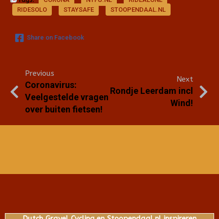
RIDESOLO
STAYSAFE
STOOPENDAAL.NL
Share on Facebook
Previous
Next
Coronavirus:
Rondje Leerdam incl
Veelgestelde vragen
Wind!
over buiten fietsen!
Dutch Gravel Cycling en Stoopendaal.nl inspireren