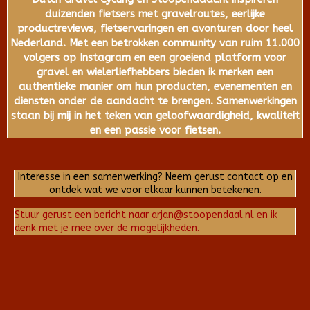
duizenden fietsers met gravelroutes, eerlijke
productreviews, fietservaringen en avonturen door heel
Nederland. Met een betrokken community van ruim 11.000
volgers op Instagram en een groeiend platform voor
gravel en wielerliefhebbers bieden ik merken een
authentieke manier om hun producten, evenementen en
diensten onder de aandacht te brengen. Samenwerkingen
staan bij mij in het teken van geloofwaardigheid, kwaliteit
en een passie voor fietsen.
Interesse in een samenwerking? Neem gerust contact op en
ontdek wat we voor elkaar kunnen betekenen.
Stuur gerust een bericht naar arjan@stoopendaal.nl en ik
denk met je mee over de mogelijkheden.