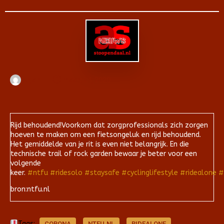
Arjan
maart 24, 2020
Rijd behoudend!Voorkom dat zorgprofessionals zich zorgen
hoeven te maken om een fietsongeluk en rijd behoudend.
Het gemiddelde van je rit is even niet belangrijk. En die
technische trail of rock garden bewaar je beter voor een
volgende
keer.
#ntfu
#ridesolo
#staysafe
#cyclinglifestyle
#ridealone
#
bron:ntfu.nl
Tags:
CORONA
NTFU.NL
RIDEALONE