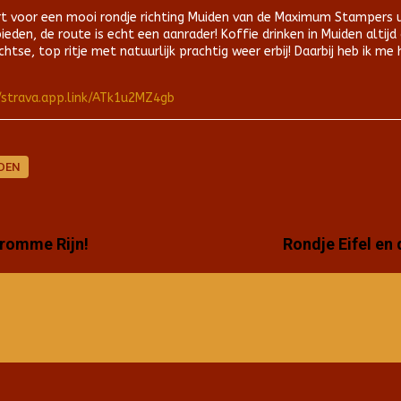
art voor een mooi rondje richting Muiden van de Maximum Stampers 
eden, de route is echt een aanrader! Koffie drinken in Muiden altijd 
htse, top ritje met natuurlijk prachtig weer erbij! Daarbij heb ik me 
/strava.app.link/ATk1u2MZ4gb
DEN
Kromme Rijn!
Rondje Eifel en 