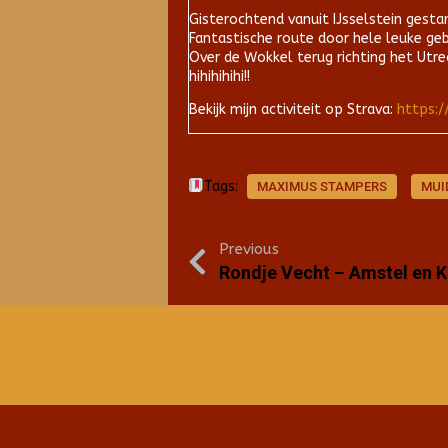
Gisterochtend vanuit IJsselstein gest
Fantastische route door hele leuke gebi
Over de Wokkel terug richting het Utrec
hihihihihi!!
Bekijk mijn activiteit op Strava:
https:/
Tags:
MAXIMUS STAMPERS
MUI
Previous
Rondje Vecht – Amstel en 