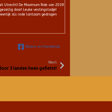
uit Utrecht! De Maximum Ride van 2019!
gezellig daar! Leuke vestingstadje!
heerlijk als rode lantaarn gedragen
Share on Facebook
Next
door 3 landen heen gefietst!