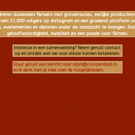
ireren duizenden fietsers met gravelroutes, eerlijke productrev
im 11.000 volgers op Instagram en een groeiend platform voo
 evenementen en diensten onder de aandacht te brengen. Same
geloofwaardigheid, kwaliteit en een passie voor fietsen.
Interesse in een samenwerking? Neem gerust contact
op en ontdek wat we voor elkaar kunnen betekenen.
Stuur gerust een bericht naar arjan@stoopendaal.nl
en ik denk met je mee over de mogelijkheden.