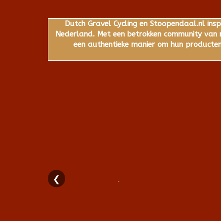
Dutch Gravel Cycling en Stoopendaal.nl insp
Nederland. Met een betrokken community van ru
een authentieke manier om hun producten,
❮