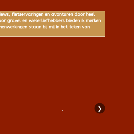
iews, fietservaringen en avonturen door heel
r gravel en wielerliefhebbers bieden ik merken
nwerkingen staan bij mij in het teken van
❯