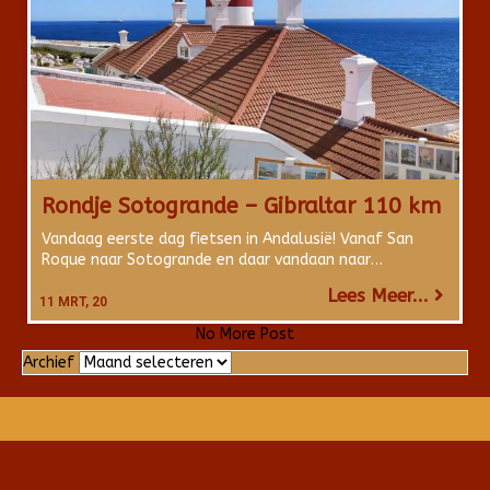
Rondje Sotogrande – Gibraltar 110 km
Vandaag eerste dag fietsen in Andalusië! Vanaf San
Roque naar Sotogrande en daar vandaan naar…
Lees Meer...
11
MRT, 20
No More Post
Archief
Archief