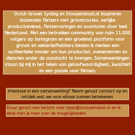
Dutch Gravel Cycling en Stoopendaal.nl inspireren
duizenden fietsers met gravelroutes, eerlijke
productreviews, fietservaringen en avonturen door heel
Nederland. Met een betrokken community van ruim 11.000
volgers op Instagram en een groeiend platform voor
gravel en wielerliefhebbers bieden ik merken een
authentieke manier om hun producten, evenementen en
diensten onder de aandacht te brengen. Samenwerkingen
staan bij mij in het teken van geloofwaardigheid, kwaliteit
en een passie voor fietsen.
Interesse in een samenwerking? Neem gerust contact op en
ontdek wat we voor elkaar kunnen betekenen.
Stuur gerust een bericht naar arjan@stoopendaal.nl en ik
denk met je mee over de mogelijkheden.