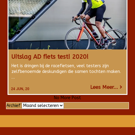
Uitslag AD fiets test! 2020!
Het is dringen bij de racefietsen, veel testers zijn
zelfbenoemde deskundigen die samen tochten maken.
…
Lees Meer...
24
JUN, 20
No More Post
Archief
Archief