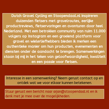
Dutch Gravel Cycling en Stoopendaal.nl inspireren
duizenden fietsers met gravelroutes, eerlijke
productreviews, fietservaringen en avonturen door heel
Nederland. Met een betrokken community van ruim 11.000
volgers op Instagram en een groeiend platform voor
gravel en wielerliefhebbers bieden ik merken een
authentieke manier om hun producten, evenementen en
diensten onder de aandacht te brengen. Samenwerkingen
staan bij mij in het teken van geloofwaardigheid, kwaliteit
en een passie voor fietsen.
Interesse in een samenwerking? Neem gerust contact op en
ontdek wat we voor elkaar kunnen betekenen.
Stuur gerust een bericht naar arjan@stoopendaal.nl en ik
denk met je mee over de mogelijkheden.