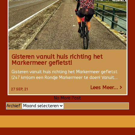
Gisteren vanuit huis richting het
Markermeer gefietst!
Gisteren vanuit huis richting het Markermeer gefietst
(247 km)om een Rondje Markermeer te doen! Vanuit…
Lees Meer...
27
SEP, 21
No More Post
Archief
Archief