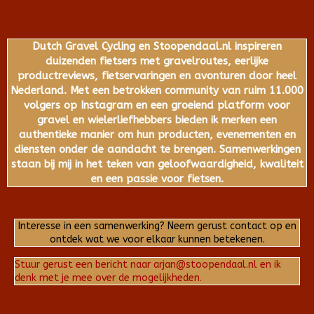
Dutch Gravel Cycling en Stoopendaal.nl inspireren
duizenden fietsers met gravelroutes, eerlijke
productreviews, fietservaringen en avonturen door heel
Nederland. Met een betrokken community van ruim 11.000
volgers op Instagram en een groeiend platform voor
gravel en wielerliefhebbers bieden ik merken een
authentieke manier om hun producten, evenementen en
diensten onder de aandacht te brengen. Samenwerkingen
staan bij mij in het teken van geloofwaardigheid, kwaliteit
en een passie voor fietsen.
Interesse in een samenwerking? Neem gerust contact op en
ontdek wat we voor elkaar kunnen betekenen.
Stuur gerust een bericht naar arjan@stoopendaal.nl en ik
denk met je mee over de mogelijkheden.