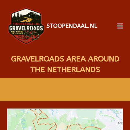
STOOPENDAAL.NL
GRAVELROADS AREA AROUND
THE NETHERLANDS