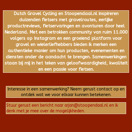
Dutch Gravel Cycling en Stoopendaal.nl inspireren
duizenden fietsers met gravelroutes, eerlijke
productreviews, fietservaringen en avonturen door heel
Nederland. Met een betrokken community van ruim 11.000
volgers op Instagram en een groeiend platform voor
gravel en wielerliefhebbers bieden ik merken een
authentieke manier om hun producten, evenementen en
diensten onder de aandacht te brengen. Samenwerkingen
staan bij mij in het teken van geloofwaardigheid, kwaliteit
en een passie voor fietsen.
Interesse in een samenwerking? Neem gerust contact op en
ontdek wat we voor elkaar kunnen betekenen.
Stuur gerust een bericht naar arjan@stoopendaal.nl en ik
denk met je mee over de mogelijkheden.