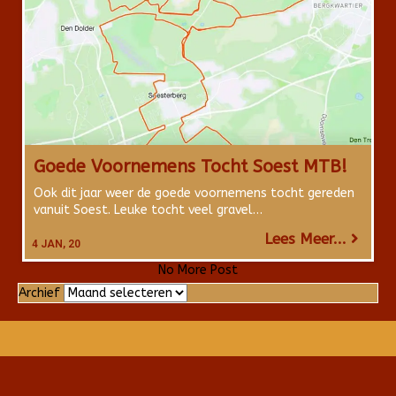
Goede Voornemens Tocht Soest MTB!
Ook dit jaar weer de goede voornemens tocht gereden
vanuit Soest. Leuke tocht veel gravel…
Lees Meer...
4
JAN, 20
No More Post
Archief
Archief