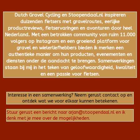
Dutch Gravel Cycling en Stoopendaal.nl inspireren
duizenden fietsers met gravelroutes, eerlijke
productreviews, fietservaringen en avonturen door heel
Nederland. Met een betrokken community van ruim 11.000
volgers op Instagram en een groeiend platform voor
gravel en wielerliefhebbers bieden ik merken een
authentieke manier om hun producten, evenementen en
diensten onder de aandacht te brengen. Samenwerkingen
staan bij mij in het teken van geloofwaardigheid, kwaliteit
en een passie voor fietsen.
Interesse in een samenwerking? Neem gerust contact op en
ontdek wat we voor elkaar kunnen betekenen.
Stuur gerust een bericht naar arjan@stoopendaal.nl en ik
denk met je mee over de mogelijkheden.