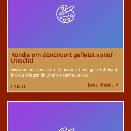
Rondje om Zandvoort gefietst vanaf
Utrecht!
Gisteren een rondje om Zandvoort heen gefietst! Eerst
bikkelen tegen de wind en daarna lekker…
Lees Meer...
3
MEI, 21