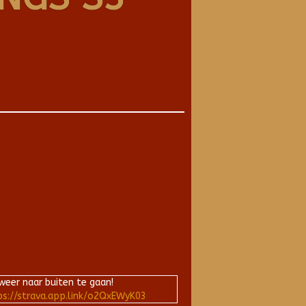
weer naar buiten te gaan!
ps://strava.app.link/o2QxEWyK03