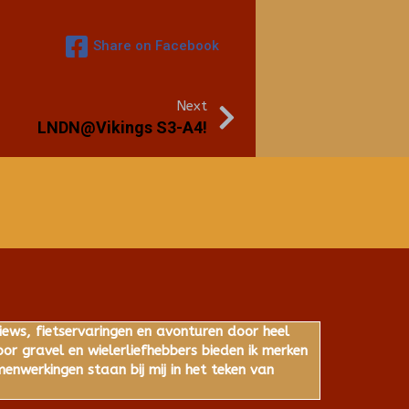
Share on Facebook
Next
LNDN@Vikings S3-A4!
iews, fietservaringen en avonturen door heel
r gravel en wielerliefhebbers bieden ik merken
nwerkingen staan bij mij in het teken van