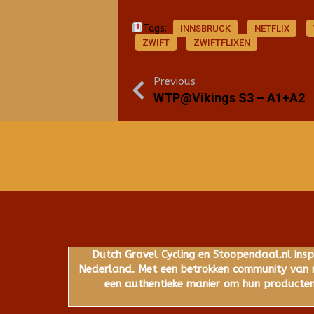
Tags:
INNSBRUCK
NETFLIX
ZWIFT
ZWIFTFLIXEN
Previous
WTP@Vikings S3 – A1+A2
Dutch Gravel Cycling en Stoopendaal.nl insp
Nederland. Met een betrokken community van ru
een authentieke manier om hun producten,