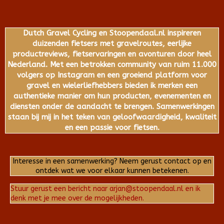
Dutch Gravel Cycling en Stoopendaal.nl inspireren
duizenden fietsers met gravelroutes, eerlijke
productreviews, fietservaringen en avonturen door heel
Nederland. Met een betrokken community van ruim 11.000
volgers op Instagram en een groeiend platform voor
gravel en wielerliefhebbers bieden ik merken een
authentieke manier om hun producten, evenementen en
diensten onder de aandacht te brengen. Samenwerkingen
staan bij mij in het teken van geloofwaardigheid, kwaliteit
en een passie voor fietsen.
Interesse in een samenwerking? Neem gerust contact op en
ontdek wat we voor elkaar kunnen betekenen.
Stuur gerust een bericht naar arjan@stoopendaal.nl en ik
denk met je mee over de mogelijkheden.