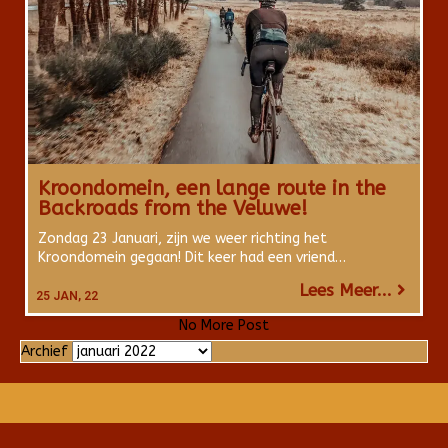
Kroondomein, een lange route in the
Backroads from the Veluwe!
Zondag 23 Januari, zijn we weer richting het
Kroondomein gegaan! Dit keer had een vriend…
Lees Meer...
25
JAN, 22
No More Post
Archief
Archief