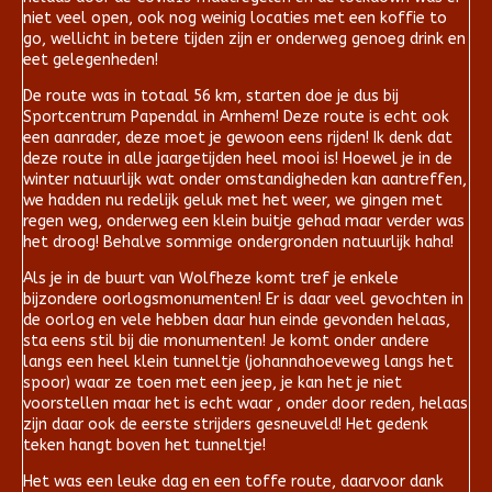
niet veel open, ook nog weinig locaties met een koffie to
go, wellicht in betere tijden zijn er onderweg genoeg drink en
eet gelegenheden!
De route was in totaal 56 km, starten doe je dus bij
Sportcentrum Papendal in Arnhem! Deze route is echt ook
een aanrader, deze moet je gewoon eens rijden! Ik denk dat
deze route in alle jaargetijden heel mooi is! Hoewel je in de
winter natuurlijk wat onder omstandigheden kan aantreffen,
we hadden nu redelijk geluk met het weer, we gingen met
regen weg, onderweg een klein buitje gehad maar verder was
het droog! Behalve sommige ondergronden natuurlijk haha!
Als je in de buurt van Wolfheze komt tref je enkele
bijzondere oorlogsmonumenten! Er is daar veel gevochten in
de oorlog en vele hebben daar hun einde gevonden helaas,
sta eens stil bij die monumenten! Je komt onder andere
langs een heel klein tunneltje (johannahoeveweg langs het
spoor) waar ze toen met een jeep, je kan het je niet
voorstellen maar het is echt waar , onder door reden, helaas
zijn daar ook de eerste strijders gesneuveld! Het gedenk
teken hangt boven het tunneltje!
Het was een leuke dag en een toffe route, daarvoor dank