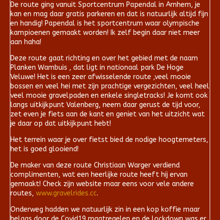
De route ging vanuit Sportcentrum Papendal in Arnhem, je
kan en mag daar gratis parkeren en dat is natuurlijk altijd fijn
en handig! Papendal is het sportcentrum waar olympische
kampioenen gemaakt worden! Ik zelf begin daar niet meer
aan haha!
Deze route gaat richting en over het gebied met de naam
Planken Wambuis , dat ligt in nationaal park De Hoge
Veluwe! Het is een zeer afwisselende route ,veel mooie
bossen en veel hei met zijn prachtige vergezichten, veel heel
veel mooie gravelpaden en enkele singletracks! Je komt ook
langs uitkijkpunt Valenberg, neem daar gerust de tijd voor,
zet even je fiets aan de kant en geniet van het uitzicht wat
je daar op dat uitkijkpunt hebt!
Het terrein waar je over fietst bied de nodige hoogtemeters,
het is goed glooiend!
De maker van deze route Christiaan Warger verdiend
complimenten, wat een heerlijke route heeft hij ervan
gemaakt! Check zijn website maar eens voor vele andere
routes,
www.gravelrides.cc
.
Onderweg hadden we natuurlijk zin in een kop koffie maar
helaas door de Covid19 maatregelen en de lockdown was er