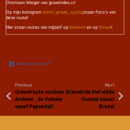
Christiaan Warger van gravelrides.cc!
Op mijn Instagram
dutch_gravel_cycling
staan foto’s van
deze route!
Hier staan routes van mijzelf op
Komoot
en op
Strava
!
Share on Facebook
Previous
Next
Gravelroute rondom
Gravelride Het wilde
Arnhem , de Veluwe
Oosten vanuit
vanaf Papendal!
Breda!