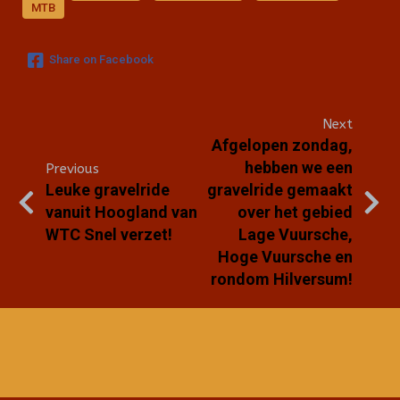
MTB
Share on Facebook
Next
Afgelopen zondag,
hebben we een
Previous
Leuke gravelride
gravelride gemaakt
vanuit Hoogland van
over het gebied
WTC Snel verzet!
Lage Vuursche,
Hoge Vuursche en
rondom Hilversum!