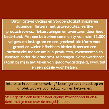
Dutch Gravel Cycling en Stoopendaal.nl inspireren
duizenden fietsers met gravelroutes, eerlijke
productreviews, fietservaringen en avonturen door heel
Nederland. Met een betrokken community van ruim 11.000
volgers op Instagram en een groeiend platform voor
gravel en wielerliefhebbers bieden ik merken een
authentieke manier om hun producten, evenementen en
diensten onder de aandacht te brengen. Samenwerkingen
staan bij mij in het teken van geloofwaardigheid, kwaliteit
en een passie voor fietsen.
Interesse in een samenwerking? Neem gerust contact op en
ontdek wat we voor elkaar kunnen betekenen.
Stuur gerust een bericht naar arjan@stoopendaal.nl en ik
denk met je mee over de mogelijkheden.