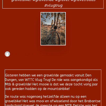
#vlugtrug
Arjan
september 26, 2022
Gisteren hebben we een gravelride gemaakt vanuit Den
Dungen, van WTTC Vlug Trug! De ride was aangekondigd als
Mtb & gravelride! Het mooie is dat we deze tocht vorig jaar
ook gereden hadden op de mountainbike!
De route was nagenoeg hetzelfde alleen nu op een
gravelbike! Het was mooi en afwisselend door het Brabantse
landschap! Hoewel de meeste op een MTB fietste was het