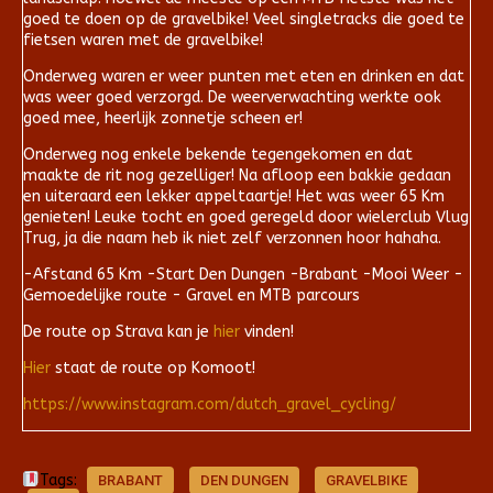
goed te doen op de gravelbike! Veel singletracks die goed te
fietsen waren met de gravelbike!
Onderweg waren er weer punten met eten en drinken en dat
was weer goed verzorgd. De weerverwachting werkte ook
goed mee, heerlijk zonnetje scheen er!
Onderweg nog enkele bekende tegengekomen en dat
maakte de rit nog gezelliger! Na afloop een bakkie gedaan
en uiteraard een lekker appeltaartje! Het was weer 65 Km
genieten! Leuke tocht en goed geregeld door wielerclub Vlug
Trug, ja die naam heb ik niet zelf verzonnen hoor hahaha.
-Afstand 65 Km -Start Den Dungen -Brabant -Mooi Weer -
Gemoedelijke route - Gravel en MTB parcours
De route op Strava kan je
hier
vinden!
Hier
staat de route op Komoot!
https://www.instagram.com/dutch_gravel_cycling/
Tags:
BRABANT
DEN DUNGEN
GRAVELBIKE