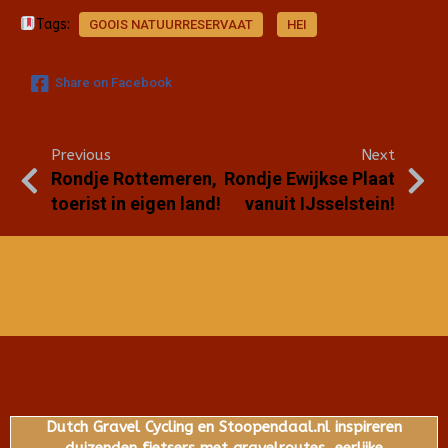
Tags:
GOOIS NATUURRESERVAAT
HEI
Share on Facebook
Previous
Next
Rondje Rottemeren,
Rondje Ewijkse Plaat
toerist in eigen land!
vanuit IJsselstein!
Dutch Gravel Cycling en Stoopendaal.nl inspireren