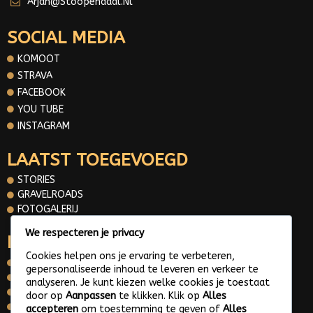
Arjan@stoopendaal.nl
SOCIAL MEDIA
KOMOOT
STRAVA
FACEBOOK
YOU TUBE
INSTAGRAM
LAATST TOEGEVOEGD
STORIES
GRAVELROADS
FOTOGALERIJ
We respecteren je privacy
INFORMATIE
Cookies helpen ons je ervaring te verbeteren,
OVER MIJ
gepersonaliseerde inhoud te leveren en verkeer te
CONTACT
analyseren. Je kunt kiezen welke cookies je toestaat
PRIVACY POLICY
door op
Aanpassen
te klikken. Klik op
Alles
WHATS APP ME
accepteren
om toestemming te geven of
Alles