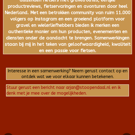
duizenden fietsers met gravelroutes, eerlijke
productreviews, fietservaringen en avonturen door heel
Nederland. Met een betrokken community van ruim 11.000
volgers op Instagram en een groeiend platform voor
gravel en wielerliefhebbers bieden ik merken een
authentieke manier om hun producten, evenementen en
diensten onder de aandacht te brengen. Samenwerkingen
staan bij mij in het teken van geloofwaardigheid, kwaliteit
en een passie voor fietsen.
Interesse in een samenwerking? Neem gerust contact op en
ontdek wat we voor elkaar kunnen betekenen.
Stuur gerust een bericht naar arjan@stoopendaal.nl en ik
denk met je mee over de mogelijkheden.