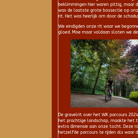
beklimmingen hier waren pittig, maar 
was de laatste grote bossectie op onz
rit. Het was heerlijk om door de schadu
We eindigden onze rit waar we begonne
gloed. Moe maar voldaan sloten we de 
De gravelrit over het WK parcours 2024
het prachtige landschap, maakte het t
extra dimensie aan onze tocht. Deze ro
hetzelfde parcours te rijden als waar d