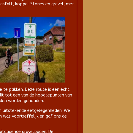
asfalt, koppel Stones en gravel, met
 te pakken. Deze route is een echt
dit tot een van de hoogtepunten van
uden worden gehouden.
ijn uitstekende eetgelegenheden. We
n was voortreffelijk en gaf ons de
 uitdagende gravelpaden. De