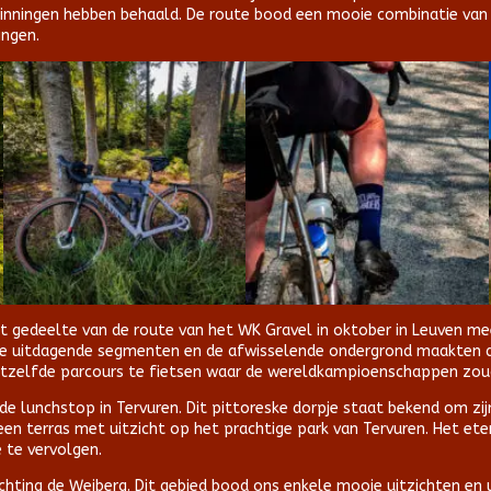
inningen hebben behaald. De route bood een mooie combinatie van 
ingen.
 gedeelte van de route van het WK Gravel in oktober in Leuven mee
. De uitdagende segmenten en de afwisselende ondergrond maakten 
hetzelfde parcours te fietsen waar de wereldkampioenschappen zo
e lunchstop in Tervuren. Dit pittoreske dorpje staat bekend om z
een terras met uitzicht op het prachtige park van Tervuren. Het ete
 te vervolgen.
chting de Weiberg. Dit gebied bood ons enkele mooie uitzichten en