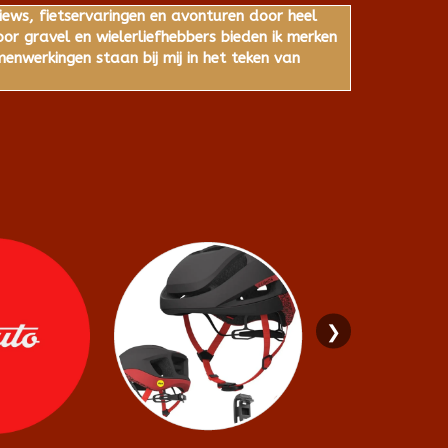
iews, fietservaringen en avonturen door heel
r gravel en wielerliefhebbers bieden ik merken
nwerkingen staan bij mij in het teken van
❯