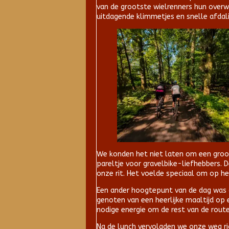
van de grootste wielrenners hun overw
uitdagende klimmetjes en snelle afdal
We konden het niet laten om een groot
pareltje voor gravelbike-liefhebbers
onze rit. Het voelde speciaal om op 
Een ander hoogtepunt van de dag was d
genoten van een heerlijke maaltijd op 
nodige energie om de rest van de route
Na de lunch vervolgden we onze weg ri