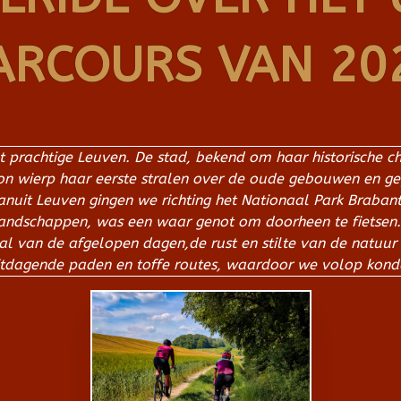
ARCOURS VAN 20
t prachtige Leuven. De stad, bekend om haar historische c
zon wierp haar eerste stralen over de oude gebouwen en g
anuit Leuven gingen we richting het Nationaal Park Braban
landschappen, was een waar genot om doorheen te fietsen
l van de afgelopen dagen,de rust en stilte van de natu
uitdagende paden en toffe routes, waardoor we volop kond