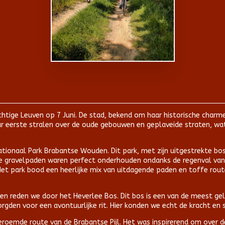
htige Leuven op 7 Juni. De stad, bekend om haar historische charm
ar eerste stralen over de oude gebouwen en geplaveide straten, wa
Nationaal Park Brabantse Wouden. Dit park, met zijn uitgestrekte 
e gravelpaden waren perfect onderhouden ondanks de regenval van 
t park bood een heerlijke mix van uitdagende paden en toffe rou
n reden we door het Heverlee Bos. Dit bos is een van de meest geli
gden voor een avontuurlijke rit. Hier konden we echt de kracht en 
beroemde route van de Brabantse Pijl. Het was inspirerend om over 