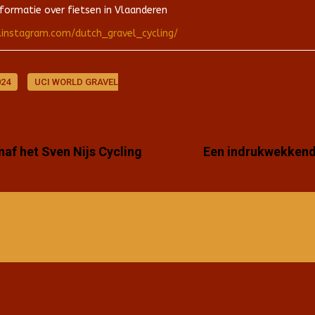
formatie over fietsen in Vlaanderen
.instagram.com/dutch_gravel_cycling/
024
UCI WORLD GRAVEL
naf het Sven Nijs Cycling
Een indrukwekkend