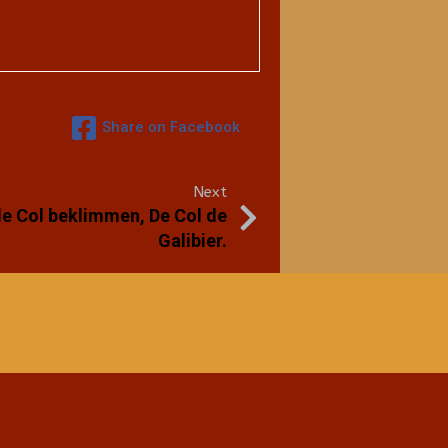
Share on Facebook
Next
e Col beklimmen, De Col de
Galibier.