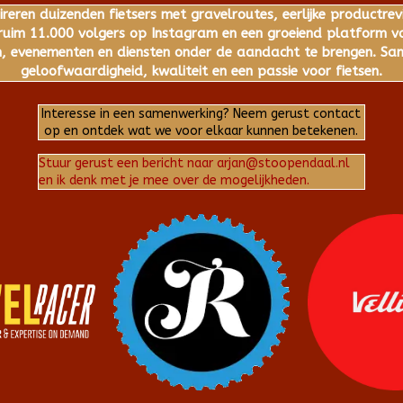
ireren duizenden fietsers met gravelroutes, eerlijke productrev
im 11.000 volgers op Instagram en een groeiend platform voo
 evenementen en diensten onder de aandacht te brengen. Same
geloofwaardigheid, kwaliteit en een passie voor fietsen.
Interesse in een samenwerking? Neem gerust contact
op en ontdek wat we voor elkaar kunnen betekenen.
Stuur gerust een bericht naar arjan@stoopendaal.nl
en ik denk met je mee over de mogelijkheden.