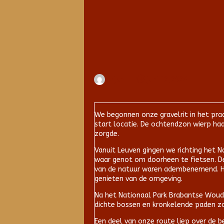
Arjan
juni 12, 2024
We begonnen onze gravelrit in het prac
start locatie. De ochtendzon wierp ha
zorgde.
Vanuit Leuven gingen we richting het 
waar genot om doorheen te fietsen. D
van de natuur waren adembenemend. He
genieten van de omgeving.
Na het Nationaal Park Brabantse Woude
dichte bossen en kronkelende paden zor
Een deel van onze route liep over de 