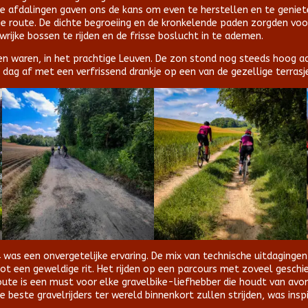
de afdalingen gaven ons de kans om even te herstellen en te genie
e route. De dichte begroeiing en de kronkelende paden zorgden voo
wrijke bossen te rijden en de frisse boslucht in te ademen.
n waren, in het prachtige Leuven. De zon stond nog steeds hoog a
dag af met een verfrissend drankje op een van de gezellige terrasj
 was een onvergetelijke ervaring. De mix van technische uitdaging
ot een geweldige rit. Het rijden op een parcours met zoveel geschi
ute is een must voor elke gravelbike-liefhebber die houdt van avo
e beste gravelrijders ter wereld binnenkort zullen strijden, was ins