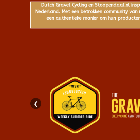
Dutch Gravel Cycling en Stoopendaal.nl insp
Nederland. Met een betrokken community van ru
een authentieke manier om hun producten,
❮