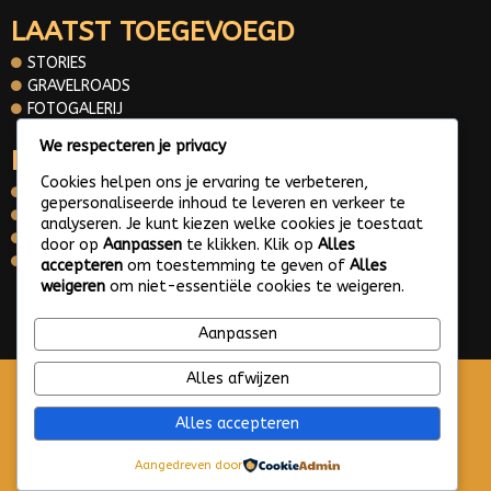
LAATST TOEGEVOEGD
STORIES
GRAVELROADS
FOTOGALERIJ
We respecteren je privacy
INFORMATIE
Cookies helpen ons je ervaring te verbeteren,
OVER MIJ
gepersonaliseerde inhoud te leveren en verkeer te
CONTACT
analyseren. Je kunt kiezen welke cookies je toestaat
PRIVACY POLICY
door op
Aanpassen
te klikken. Klik op
Alles
WHATS APP ME
accepteren
om toestemming te geven of
Alles
weigeren
om niet-essentiële cookies te weigeren.
© 2025 Gravelroads area around the Netherlands
Aanpassen
Alles afwijzen
Alles accepteren
Aangedreven door