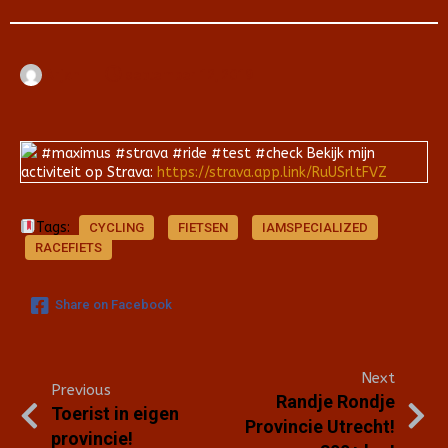
Arjan
september 12, 2019
#maximus #strava #ride #test #check Bekijk mijn
activiteit op Strava:
https://strava.app.link/RuUSrltFVZ
Tags:
CYCLING
FIETSEN
IAMSPECIALIZED
RACEFIETS
Share on Facebook
Next
Previous
Randje Rondje
Toerist in eigen
Provincie Utrecht!
provincie!