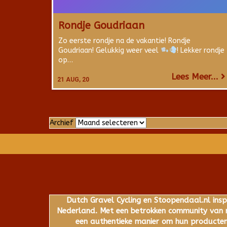
Rondje Goudriaan
Zo eerste rondje na de vakantie! Rondje
Goudriaan! Gelukkig weer veel
! Lekker rondje
op…
Lees Meer...
21
AUG, 20
Archief
Archief
Dutch Gravel Cycling en Stoopendaal.nl insp
Nederland. Met een betrokken community van ru
een authentieke manier om hun producten,