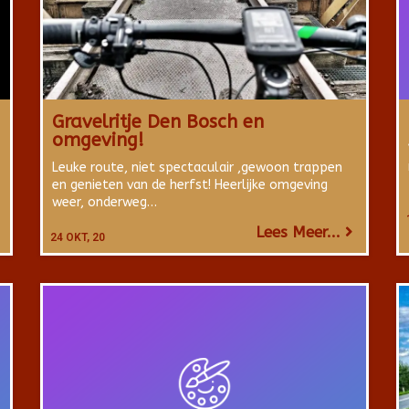
Gravelritje Den Bosch en
omgeving!
Leuke route, niet spectaculair ,gewoon trappen
en genieten van de herfst! Heerlijke omgeving
weer, onderweg…
Lees Meer...
24
OKT, 20