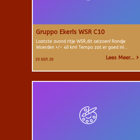
Gruppo Ekeris WSR C10
Laatste avond ritje WSR,dit seizoen! Rondje
Woerden +/- 40 km! Tempo zat er goed in!…
Lees Meer...
23
SEP, 20