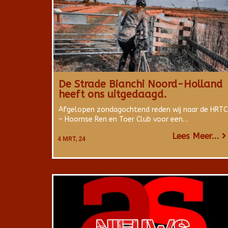
De Strade Bianchi Noord-Holland
heeft ons uitgedaagd.
Afgelopen zondagochtend reden wij naar de HRTC
– Hoornse Ren en Toer Club voor een…
Lees Meer...
4
MRT, 24