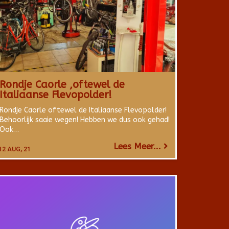
Rondje Caorle ,oftewel de
Italiaanse Flevopolder!
Rondje Caorle oftewel de Italiaanse Flevopolder!
Behoorlijk saaie wegen! Hebben we dus ook gehad!
Ook…
Lees Meer...
12
AUG, 21