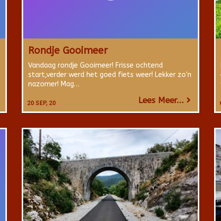
Rondje Gooimeer
Vandaag rondje Gooimeer! Frisse ochtend
start,verder werd het goed fiets weer! Lekker zo'n
nazomer! Mag…
Lees Meer...
20
SEP, 20