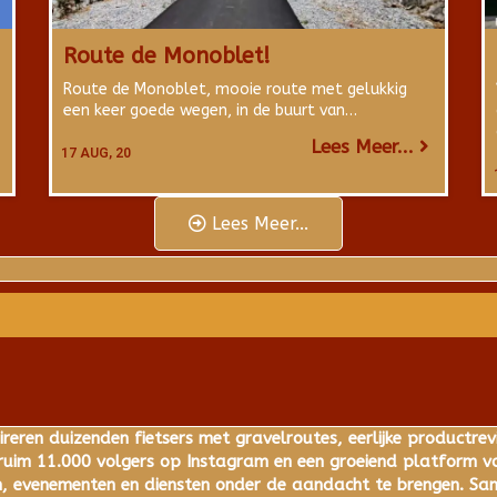
Route de Monoblet!
Route de Monoblet, mooie route met gelukkig
een keer goede wegen, in de buurt van…
Lees Meer...
17
AUG, 20
Lees Meer...
ireren duizenden fietsers met gravelroutes, eerlijke productrev
im 11.000 volgers op Instagram en een groeiend platform voo
 evenementen en diensten onder de aandacht te brengen. Same