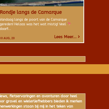
Rondje langs de Camarque
Vandaag langs de poort van de Camarque
gereden! Helaas was het wat mistig! Veel
daar!!…
Lees Meer...
10
AUG, 20
iews, fietservaringen en avonturen door heel
r gravel en wielerliefhebbers bieden ik merken
nwerkingen staan bij mij in het teken van