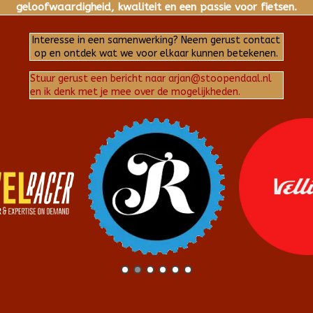
geloofwaardigheid, kwaliteit en een passie voor fietsen.
Interesse in een samenwerking? Neem gerust contact
op en ontdek wat we voor elkaar kunnen betekenen.
Stuur gerust een bericht naar arjan@stoopendaal.nl
en ik denk met je mee over de mogelijkheden.