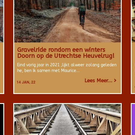
Gravelride rondom een winters
Doorn op de Utrechtse Heuvelrug!
Eind vorig jaar in 2021 ,lijkt alweer zolang geleden
he, ben ik samen met Maurice…
Lees Meer...
14
JAN, 22