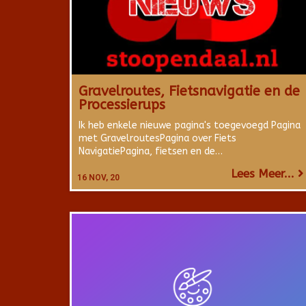
Gravelroutes, Fietsnavigatie en de
Processierups
Ik heb enkele nieuwe pagina's toegevoegd Pagina
met GravelroutesPagina over Fiets
NavigatiePagina, fietsen en de…
Lees Meer...
16
NOV, 20