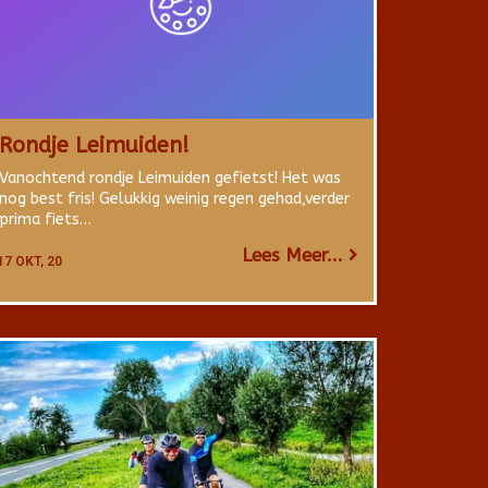
Rondje Leimuiden!
Vanochtend rondje Leimuiden gefietst! Het was
nog best fris! Gelukkig weinig regen gehad,verder
prima fiets…
Lees Meer...
17
OKT, 20