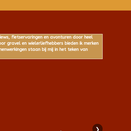
iews, fietservaringen en avonturen door heel
r gravel en wielerliefhebbers bieden ik merken
nwerkingen staan bij mij in het teken van
❯