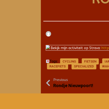
Arjan
mei 31, 2019
Bekijk mijn activiteit op Strava:
http
Tags:
CYCLING
FIETSEN
IA
RACEFIETS
SPECIALIZED
WAH
Previous
Rondje Nieuwpoort!