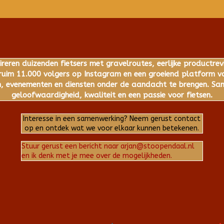
ireren duizenden fietsers met gravelroutes, eerlijke productrev
im 11.000 volgers op Instagram en een groeiend platform voo
 evenementen en diensten onder de aandacht te brengen. Same
geloofwaardigheid, kwaliteit en een passie voor fietsen.
Interesse in een samenwerking? Neem gerust contact
op en ontdek wat we voor elkaar kunnen betekenen.
Stuur gerust een bericht naar arjan@stoopendaal.nl
en ik denk met je mee over de mogelijkheden.