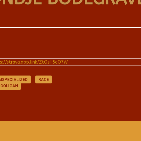
s://strava.app.link/ZtQsH5qO7W
MSPECIALIZED
RACE
OOLIGAN