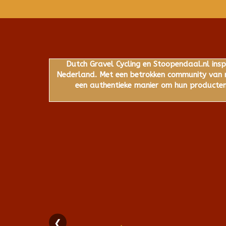
Dutch Gravel Cycling en Stoopendaal.nl insp
Nederland. Met een betrokken community van ru
een authentieke manier om hun producten,
❮