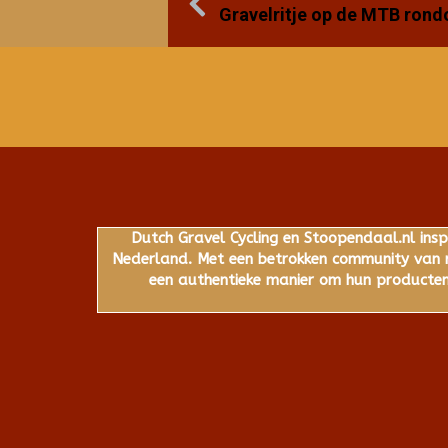
Gravelritje op de MTB ron
Dutch Gravel Cycling en Stoopendaal.nl insp
Nederland. Met een betrokken community van ru
een authentieke manier om hun producten,