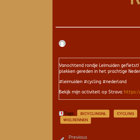
Arjan
oktober 17, 2020
Vanochtend rondje Leimuiden gefietst!
plekken gereden in het prachtige Neder
#leimuiden #cycling #nederland
Bekijk mijn activiteit op Strava:
https:/
Tags:
BICYCLINGNL
CYCLING
WIELRENNEN
Previous