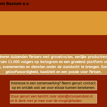
dom Bussum e.o
ireren duizenden fietsers met gravelroutes, eerlijke productrev
im 11.000 volgers op Instagram en een groeiend platform voo
 evenementen en diensten onder de aandacht te brengen. Same
geloofwaardigheid, kwaliteit en een passie voor fietsen.
Interesse in een samenwerking? Neem gerust contact
op en ontdek wat we voor elkaar kunnen betekenen.
Stuur gerust een bericht naar arjan@stoopendaal.nl
en ik denk met je mee over de mogelijkheden.