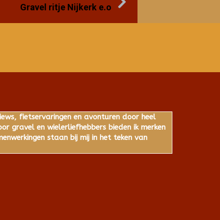
Gravel ritje Nijkerk e.o
iews, fietservaringen en avonturen door heel
r gravel en wielerliefhebbers bieden ik merken
nwerkingen staan bij mij in het teken van