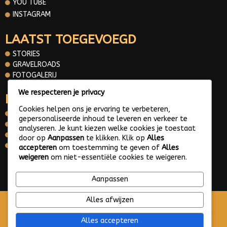
YOU TUBE
INSTAGRAM
LAATST TOEGEVOEGD
STORIES
GRAVELROADS
FOTOGALERIJ
We respecteren je privacy
INFORMATIE
Cookies helpen ons je ervaring te verbeteren,
OVER MIJ
gepersonaliseerde inhoud te leveren en verkeer te
CONTACT
analyseren. Je kunt kiezen welke cookies je toestaat
PRIVACY POLICY
door op
Aanpassen
te klikken. Klik op
Alles
WHATS APP ME
accepteren
om toestemming te geven of
Alles
weigeren
om niet-essentiële cookies te weigeren.
© 2025 Gravelroads area around the Netherlands
Aanpassen
Alles afwijzen
Alles accepteren