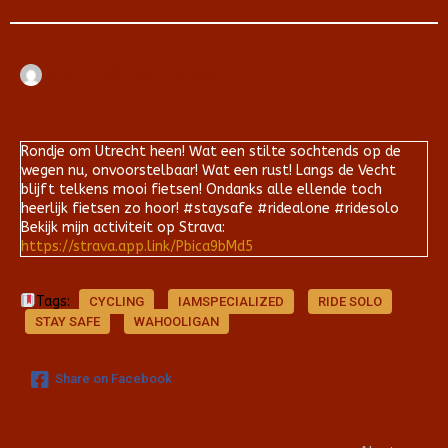
Arjan
maart 28, 2020
Rondje om Utrecht heen! Wat een stilte sochtends op de
wegen nu, onvoorstelbaar! Wat een rust! Langs de Vecht
blijft telkens mooi fietsen! Ondanks alle ellende toch
heerlijk fietsen zo hoor! #staysafe #ridealone #ridesolo
Bekijk mijn activiteit op Strava:
https://strava.app.link/Pbica9bMd5
Tags:
CYCLING
IAMSPECIALIZED
RIDE SOLO
STAY SAFE
WAHOOLIGAN
Share on Facebook