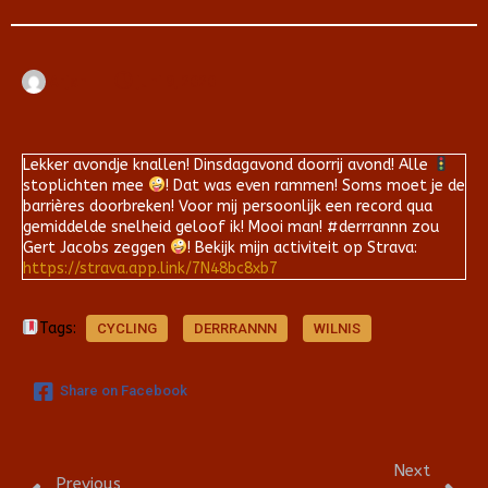
Arjan
juni 9, 2020
Lekker avondje knallen! Dinsdagavond doorrij avond! Alle
stoplichten mee
! Dat was even rammen! Soms moet je de
barrières doorbreken! Voor mij persoonlijk een record qua
gemiddelde snelheid geloof ik! Mooi man! #derrrannn zou
Gert Jacobs zeggen
! Bekijk mijn activiteit op Strava:
https://strava.app.link/7N48bc8xb7
Tags:
CYCLING
DERRRANNN
WILNIS
Share on Facebook
Next
Previous