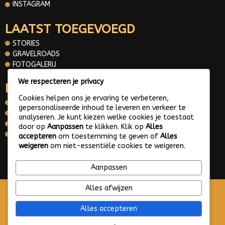
INSTAGRAM
LAATST TOEGEVOEGD
STORIES
GRAVELROADS
FOTOGALERIJ
We respecteren je privacy
INFORMATIE
Cookies helpen ons je ervaring te verbeteren,
OVER MIJ
gepersonaliseerde inhoud te leveren en verkeer te
CONTACT
analyseren. Je kunt kiezen welke cookies je toestaat
PRIVACY POLICY
door op
Aanpassen
te klikken. Klik op
Alles
WHATS APP ME
accepteren
om toestemming te geven of
Alles
weigeren
om niet-essentiële cookies te weigeren.
© 2025 Gravelroads area around the Netherlands
Aanpassen
Alles afwijzen
Alles accepteren