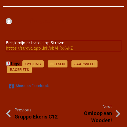
Arjan
augustus 21, 2019
Bekijk mijn activiteit op Strava:
https://strava.app.link/ubAHRkK4kZ
Tags:
CYCLING
FIETSEN
JAARSVELD
RACEFIETS
Share on Facebook
Next
Previous
Omloop van
Gruppo Ekeris C12
Wooden!