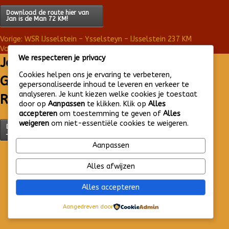
Download de route hier van
Jan is de Man 72 KM!
BERICHT
Vorige:
WSR IJsselstein – Ysselsteyn – IJsselstein 237 KM
Volgende:
Muurschilderingen tour Nieuwegein
We respecteren je privacy
NAVIGATIE
Jan is de Man
Cookies helpen ons je ervaring te verbeteren,
Graffiti ride
gepersonaliseerde inhoud te leveren en verkeer te
analyseren. Je kunt kiezen welke cookies je toestaat
Regio Utrecht
door op
Aanpassen
te klikken. Klik op
Alles
accepteren
om toestemming te geven of
Alles
weigeren
om niet-essentiële cookies te weigeren.
Download de route hier van
Jan is de Man 72 KM!
Aanpassen
Alles afwijzen
Alles accepteren
Aangedreven door