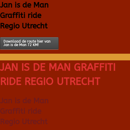
Jan is de Man
Graffiti ride
Regio Utrecht
Download de route hier van
Jan is de Man 72 KM!
JAN IS DE MAN GRAFFITI
RIDE REGIO UTRECHT
Jan is de Man
Graffiti ride
Regio Utrecht