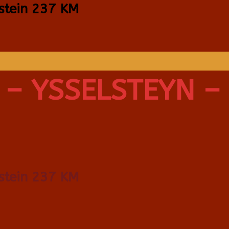
lstein 237 KM
 – YSSELSTEYN – 
lstein 237 KM