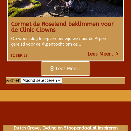
Cormet de Roselend beklimmen voor
de Clinic Clowns
Op woensdag 6 september zijn we naar de Alpen
gereisd voor de Alpentocht om de…
Lees Meer...
12
SEP, 23
Lees Meer...
Archief
Archief
Dutch Gravel Cycling en Stoopendaal.nl inspireren