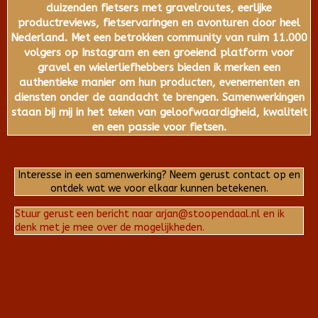
duizenden fietsers met gravelroutes, eerlijke
productreviews, fietservaringen en avonturen door heel
Nederland. Met een betrokken community van ruim 11.000
volgers op Instagram en een groeiend platform voor
gravel en wielerliefhebbers bieden ik merken een
authentieke manier om hun producten, evenementen en
diensten onder de aandacht te brengen. Samenwerkingen
staan bij mij in het teken van geloofwaardigheid, kwaliteit
en een passie voor fietsen.
Interesse in een samenwerking? Neem gerust contact op en
ontdek wat we voor elkaar kunnen betekenen.
Stuur gerust een bericht naar arjan@stoopendaal.nl en ik
denk met je mee over de mogelijkheden.