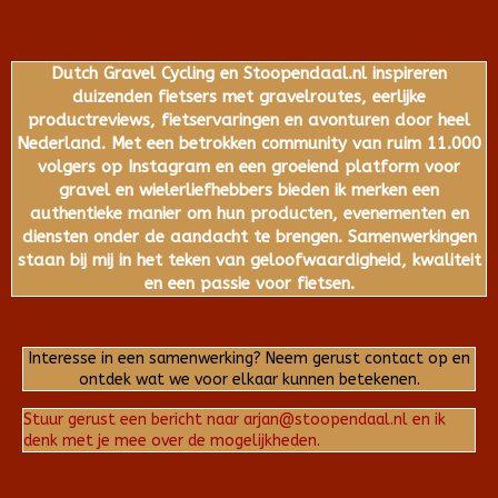
Dutch Gravel Cycling en Stoopendaal.nl inspireren
duizenden fietsers met gravelroutes, eerlijke
productreviews, fietservaringen en avonturen door heel
Nederland. Met een betrokken community van ruim 11.000
volgers op Instagram en een groeiend platform voor
gravel en wielerliefhebbers bieden ik merken een
authentieke manier om hun producten, evenementen en
diensten onder de aandacht te brengen. Samenwerkingen
staan bij mij in het teken van geloofwaardigheid, kwaliteit
en een passie voor fietsen.
Interesse in een samenwerking? Neem gerust contact op en
ontdek wat we voor elkaar kunnen betekenen.
Stuur gerust een bericht naar arjan@stoopendaal.nl en ik
denk met je mee over de mogelijkheden.