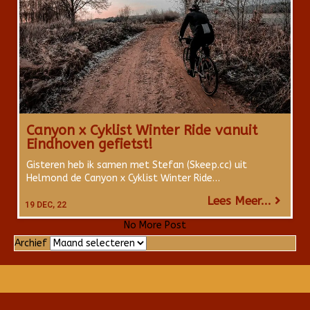
Canyon x Cyklist Winter Ride vanuit
Eindhoven gefietst!
Gisteren heb ik samen met Stefan (Skeep.cc) uit
Helmond de Canyon x Cyklist Winter Ride…
Lees Meer...
19
DEC, 22
No More Post
Archief
Archief