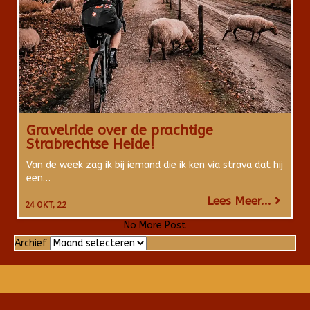
Gravelride over de prachtige
Strabrechtse Heide!
Van de week zag ik bij iemand die ik ken via strava dat hij
een…
Lees Meer...
24
OKT, 22
No More Post
Archief
Archief