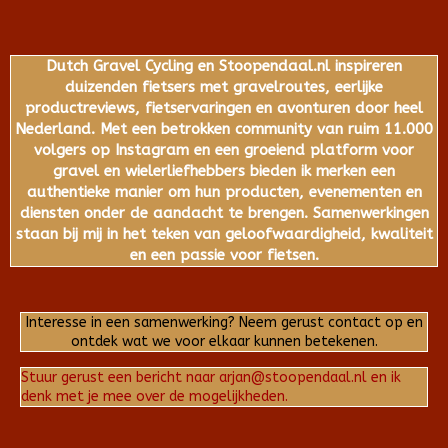
Dutch Gravel Cycling en Stoopendaal.nl inspireren
duizenden fietsers met gravelroutes, eerlijke
productreviews, fietservaringen en avonturen door heel
Nederland. Met een betrokken community van ruim 11.000
volgers op Instagram en een groeiend platform voor
gravel en wielerliefhebbers bieden ik merken een
authentieke manier om hun producten, evenementen en
diensten onder de aandacht te brengen. Samenwerkingen
staan bij mij in het teken van geloofwaardigheid, kwaliteit
en een passie voor fietsen.
Interesse in een samenwerking? Neem gerust contact op en
ontdek wat we voor elkaar kunnen betekenen.
Stuur gerust een bericht naar arjan@stoopendaal.nl en ik
denk met je mee over de mogelijkheden.