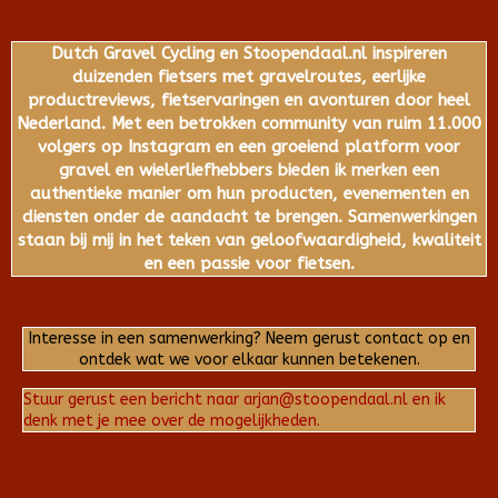
Dutch Gravel Cycling en Stoopendaal.nl inspireren
duizenden fietsers met gravelroutes, eerlijke
productreviews, fietservaringen en avonturen door heel
Nederland. Met een betrokken community van ruim 11.000
volgers op Instagram en een groeiend platform voor
gravel en wielerliefhebbers bieden ik merken een
authentieke manier om hun producten, evenementen en
diensten onder de aandacht te brengen. Samenwerkingen
staan bij mij in het teken van geloofwaardigheid, kwaliteit
en een passie voor fietsen.
Interesse in een samenwerking? Neem gerust contact op en
ontdek wat we voor elkaar kunnen betekenen.
Stuur gerust een bericht naar arjan@stoopendaal.nl en ik
denk met je mee over de mogelijkheden.