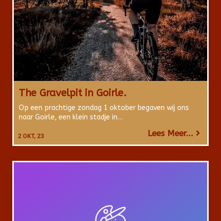
The Gravelpit in Goirle.
Op een prachtige zondag 1 oktober begaven wij ons
naar Goirle, een klein stadje in…
Lees Meer...
2
OKT, 23