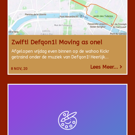
Zwift! Defqon1! Moving as one!
Afgelopen vrijdag even binnen op de wahoo Kickr
getraind onder de muziek van Defqon1! Heerlijk…
Lees Meer...
8
NOV, 20