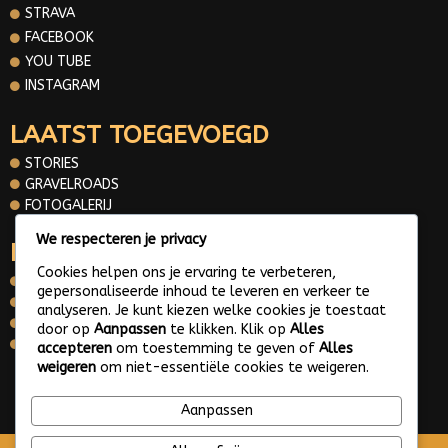
STRAVA
FACEBOOK
YOU TUBE
INSTAGRAM
LAATST TOEGEVOEGD
STORIES
GRAVELROADS
FOTOGALERIJ
We respecteren je privacy
INFORMATIE
Cookies helpen ons je ervaring te verbeteren,
OVER MIJ
gepersonaliseerde inhoud te leveren en verkeer te
CONTACT
analyseren. Je kunt kiezen welke cookies je toestaat
PRIVACY POLICY
door op
Aanpassen
te klikken. Klik op
Alles
WHATS APP ME
accepteren
om toestemming te geven of
Alles
weigeren
om niet-essentiële cookies te weigeren.
© 2025 Gravelroads area around the Netherlands
Aanpassen