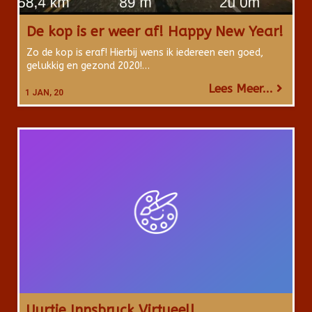
De kop is er weer af! Happy New Year!
Zo de kop is eraf! Hierbij wens ik iedereen een goed,
gelukkig en gezond 2020!…
Lees Meer...
1
JAN, 20
Uurtje Innsbruck Virtueel!