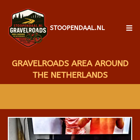
STOOPENDAAL.NL
GRAVELROADS AREA AROUND
THE NETHERLANDS