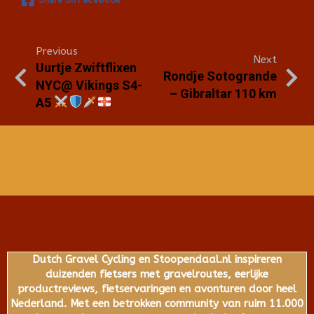
Previous
Next
Uurtje Zwiftflixen
Rondje Sotogrande
NYC@ Vikings S4-
– Gibraltar 110 km
A5
Dutch Gravel Cycling en Stoopendaal.nl inspireren
duizenden fietsers met gravelroutes, eerlijke
productreviews, fietservaringen en avonturen door heel
Nederland. Met een betrokken community van ruim 11.000