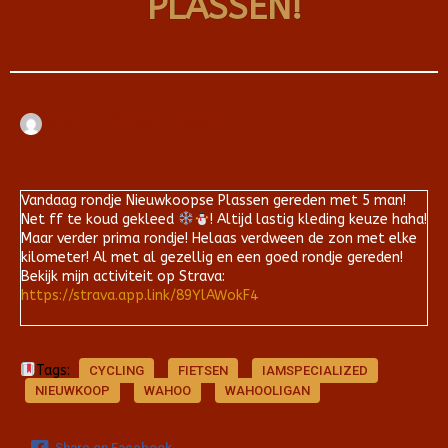
PLASSEN!
Arjan
maart 7, 2020
Vandaag rondje Nieuwkoopse Plassen gereden met 5 man!
Net ff te koud gekleed
! Altijd lastig kleding keuze haha!
Maar verder prima rondje! Helaas verdween de zon met elke
kilometer! Al met al gezellig en een goed rondje gereden!
Bekijk mijn activiteit op Strava:
https://strava.app.link/89YlAWokF4
Tags:
CYCLING
FIETSEN
IAMSPECIALIZED
NIEUWKOOP
WAHOO
WAHOOLIGAN
Share on Facebook