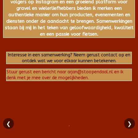
volgers op Instagram en een groeiend platform voor
gravel en wielerliefhebbers bieden ik merken een
authentieke manier om hun producten, evenementen en
diensten onder de aandacht te brengen. Samenwerkingen
staan bij mij in het teken van geloofwaardigheid, kwaliteit
en een passie voor fietsen.
Interesse in een samenwerking? Neem gerust contact op en
ontdek wat we voor elkaar kunnen betekenen.
Stuur gerust een bericht naar arjan@stoopendaal.nl en ik
denk met je mee over de mogelijkheden.
❮
❯