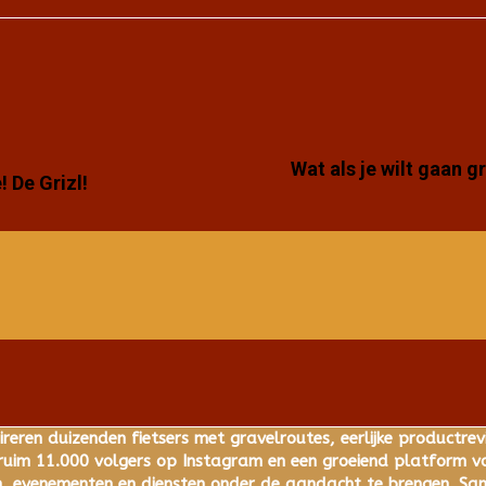
Wat als je wilt gaan 
 De Grizl!
ireren duizenden fietsers met gravelroutes, eerlijke productrev
im 11.000 volgers op Instagram en een groeiend platform voo
 evenementen en diensten onder de aandacht te brengen. Same