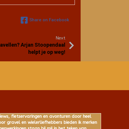
Share on Facebook
Next
gravellen? Arjan Stoopendaal
helpt je op weg!
iews, fietservaringen en avonturen door heel
r gravel en wielerliefhebbers bieden ik merken
nwerkingen staan bij mij in het teken van