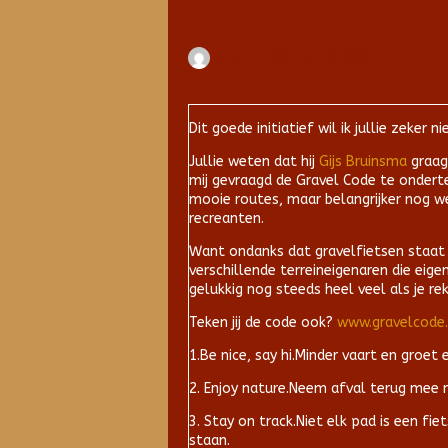
Arjan
mei 12, 2021
Dit goede initiatief wil ik jullie zeke
Jullie weten dat hij
Gijs Bruinsma
graag 
mij gevraagd de Gravel Code te onderte
mooie routes, maar belangrijker nog w
recreanten.
Want ondanks dat gravelfietsen staat vo
verschillende terreineigenaren die eige
gelukkig nog steeds heel veel als je r
Teken jij de code ook?
www.gravelcode.
1.Be nice, say hi.Minder vaart en groet 
2. Enjoy nature.Neem afval terug mee n
3. Stay on track.Niet elk pad is een f
staan.