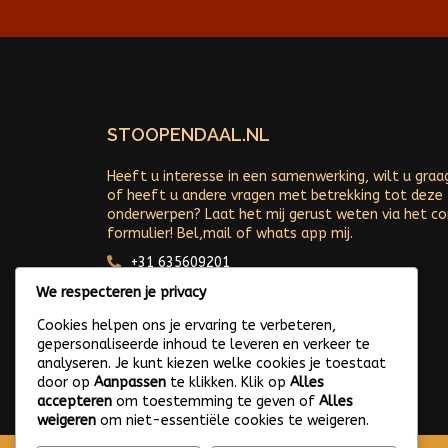
STOOPENDAAL.NL
Heeft u interesse in een samenwerking, wilt u graa
of heeft u andere vragen met betrekking tot deze
onderwerpen? Laat het mij gerust weten via het c
formulier! Bel,mail of whats app mij.
+31 635609201
Arjan@stoopendaal.nl
We respecteren je privacy
Cookies helpen ons je ervaring te verbeteren,
gepersonaliseerde inhoud te leveren en verkeer te
analyseren. Je kunt kiezen welke cookies je toestaat
door op
Aanpassen
te klikken. Klik op
Alles
accepteren
om toestemming te geven of
Alles
weigeren
om niet-essentiële cookies te weigeren.