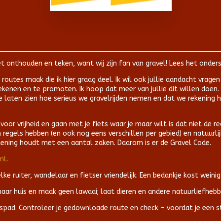
r niet onthouden en teken, want wij zijn fan van gravel! Lees het ond
routes maak die ik hier graag deel. Ik wil ook jullie aandacht vrag
kenen en te promoten. Ik hoop dat meer van jullie dit willen doen. 
e laten zien hoe serieus we gravelrijden nemen en dat we rekening
or vrijheid en gaan met je fiets waar je maar wilt is dat niet de rea
n regels hebben (en ook nog eens verschillen per gebied) en natuurlij
ekening houdt met een aantal zaken. Daarom is er de Gravel Code.
nl
.
elke ruiter, wandelaar en fietser vriendelijk. Een bedankje kost wein
aar huis en maak geen lawaai; laat dieren en andere natuurliefhebb
ietspad. Controleer je gedownloade route en check - voordat je een 