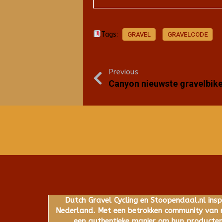
Tags:
GRAVEL
GRAVELCODE
Previous
Canyon nieuwste gravelbike!
Dutch Gravel Cycling en Stoopendaal.nl insp
Nederland. Met een betrokken community van ru
een authentieke manier om hun producten,