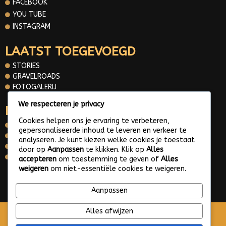
FACEBOOK
YOU TUBE
INSTAGRAM
LAATST TOEGEVOEGD
STORIES
GRAVELROADS
FOTOGALERIJ
We respecteren je privacy
INFORMATIE
Cookies helpen ons je ervaring te verbeteren,
OVER MIJ
gepersonaliseerde inhoud te leveren en verkeer te
CONTACT
analyseren. Je kunt kiezen welke cookies je toestaat
PRIVACY POLICY
door op
Aanpassen
te klikken. Klik op
Alles
WHATS APP ME
accepteren
om toestemming te geven of
Alles
weigeren
om niet-essentiële cookies te weigeren.
© 2025 Gravelroads area around the Netherlands
Aanpassen
Alles afwijzen