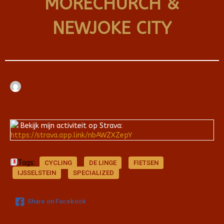
MORECHURCH &
NEWJOKE CITY
Arjan
juli 17, 2019
Bekijk mijn activiteit op Strava:
https://strava.app.link/nbAWZXZepY
Tags:
CYCLING
DE LINGE
FIETSEN
IJSSELSTEIN
SPECIALIZED
Share on Facebook