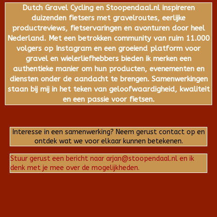
Dutch Gravel Cycling en Stoopendaal.nl inspireren
duizenden fietsers met gravelroutes, eerlijke
productreviews, fietservaringen en avonturen door heel
Nederland. Met een betrokken community van ruim 11.000
volgers op Instagram en een groeiend platform voor
gravel en wielerliefhebbers bieden ik merken een
authentieke manier om hun producten, evenementen en
diensten onder de aandacht te brengen. Samenwerkingen
staan bij mij in het teken van geloofwaardigheid, kwaliteit
en een passie voor fietsen.
Interesse in een samenwerking? Neem gerust contact op en
ontdek wat we voor elkaar kunnen betekenen.
Stuur gerust een bericht naar arjan@stoopendaal.nl en ik
denk met je mee over de mogelijkheden.