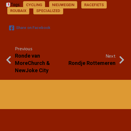
Tags:
CYCLING
NIEUWEGEIN
RACEFIETS
ROUBAIX
SPECIALIZED
Share on Facebook
Previous
Ronde van
Next
MoreChurch &
Rondje Rottemeren
NewJoke City