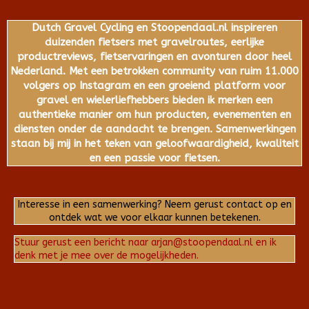
Dutch Gravel Cycling en Stoopendaal.nl inspireren
duizenden fietsers met gravelroutes, eerlijke
productreviews, fietservaringen en avonturen door heel
Nederland. Met een betrokken community van ruim 11.000
volgers op Instagram en een groeiend platform voor
gravel en wielerliefhebbers bieden ik merken een
authentieke manier om hun producten, evenementen en
diensten onder de aandacht te brengen. Samenwerkingen
staan bij mij in het teken van geloofwaardigheid, kwaliteit
en een passie voor fietsen.
Interesse in een samenwerking? Neem gerust contact op en
ontdek wat we voor elkaar kunnen betekenen.
Stuur gerust een bericht naar arjan@stoopendaal.nl en ik
denk met je mee over de mogelijkheden.