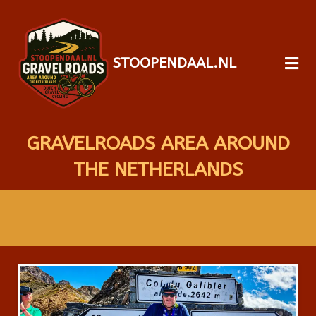
STOOPENDAAL.NL
GRAVELROADS AREA AROUND
THE NETHERLANDS