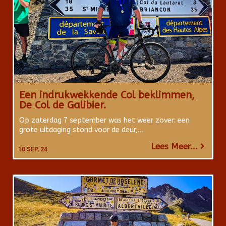
Een indrukwekkende Col beklimmen,
De Col de Galibier.
Op zaterdag 7 september was het weer zover: een
grote uitdaging stond voor de deur,…
Lees Meer...
10
SEP, 24