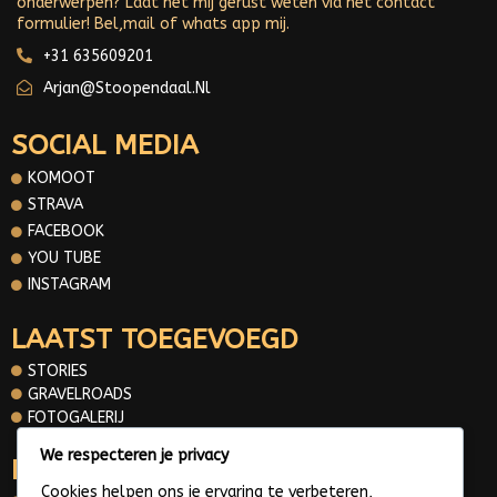
onderwerpen? Laat het mij gerust weten via het contact
formulier! Bel,mail of whats app mij.
+31 635609201
Arjan@stoopendaal.nl
SOCIAL MEDIA
KOMOOT
STRAVA
FACEBOOK
YOU TUBE
INSTAGRAM
LAATST TOEGEVOEGD
STORIES
GRAVELROADS
FOTOGALERIJ
We respecteren je privacy
INFORMATIE
Cookies helpen ons je ervaring te verbeteren,