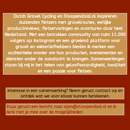
Dutch Gravel Cycling en Stoopendaal.nl inspireren
duizenden fietsers met gravelroutes, eerlijke
productreviews, fietservaringen en avonturen door heel
Nederland. Met een betrokken community van ruim 11.000
volgers op Instagram en een groeiend platform voor
gravel en wielerliefhebbers bieden ik merken een
authentieke manier om hun producten, evenementen en
diensten onder de aandacht te brengen. Samenwerkingen
staan bij mij in het teken van geloofwaardigheid, kwaliteit
en een passie voor fietsen.
Interesse in een samenwerking? Neem gerust contact op en
ontdek wat we voor elkaar kunnen betekenen.
Stuur gerust een bericht naar arjan@stoopendaal.nl en ik
denk met je mee over de mogelijkheden.