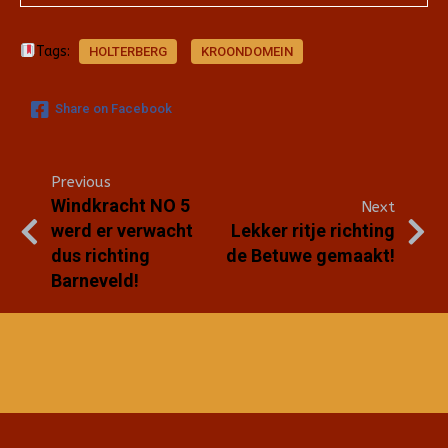
Tags:
HOLTERBERG
KROONDOMEIN
Share on Facebook
Previous
Windkracht NO 5
Next
werd er verwacht
Lekker ritje richting
dus richting
de Betuwe gemaakt!
Barneveld!