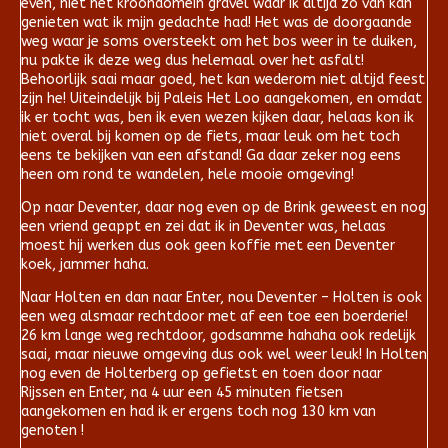
even, niet het kroondomein gravel waar ik altijd zo van kan
genieten wat ik mijn gedachte had! Het was de doorgaande
weg waar je soms oversteekt om het bos weer in te duiken,
nu pakte ik deze weg dus helemaal over het asfalt!
Behoorlijk saai maar goed, het kan wederom niet altijd feest
zijn he! Uiteindelijk bij Paleis Het Loo aangekomen, en omdat
ik er tocht was, ben ik even wezen kijken daar, helaas kon ik
niet overal bij komen op de fiets, maar leuk om het toch
eens te bekijken van een afstand! Ga daar zeker nog eens
heen om rond te wandelen, hele mooie omgeving!
Op naar Deventer, daar nog even op de Brink geweest en nog
een vriend geappt en zei dat ik in Deventer was, helaas
moest hij werken dus ook geen koffie met een Deventer
koek, jammer haha.
Naar Holten en dan naar Enter, nou Deventer – Holten is ook
een weg alsmaar rechtdoor met af een toe een boerderie!
26 km lange weg rechtdoor, godsamme hahaha ook redelijk
saai, maar nieuwe omgeving dus ook wel weer leuk! In Holten
nog even de Holterberg op gefietst en toen door naar
Rijssen en Enter, na 4 uur een 45 minuten fietsen
aangekomen en had ik er ergens toch nog 130 km van
genoten !