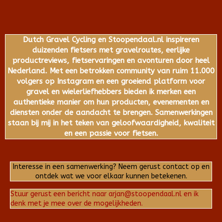
Dutch Gravel Cycling en Stoopendaal.nl inspireren
duizenden fietsers met gravelroutes, eerlijke
productreviews, fietservaringen en avonturen door heel
Nederland. Met een betrokken community van ruim 11.000
volgers op Instagram en een groeiend platform voor
gravel en wielerliefhebbers bieden ik merken een
authentieke manier om hun producten, evenementen en
diensten onder de aandacht te brengen. Samenwerkingen
staan bij mij in het teken van geloofwaardigheid, kwaliteit
en een passie voor fietsen.
Interesse in een samenwerking? Neem gerust contact op en
ontdek wat we voor elkaar kunnen betekenen.
Stuur gerust een bericht naar arjan@stoopendaal.nl en ik
denk met je mee over de mogelijkheden.