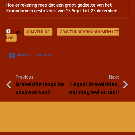
Hou er rekening mee dat een groot gedeelte van het
Kroondomein gesloten is van 15 Sept tot 25 december!
Tags:
GRAVELRIDE
GRAVELRIDE KROONDOMEIN HET
LOO
Share on Facebook
Previous
Next
Gravelride langs de
Legaal Gravelriden,
zeeuwse kust!
wat mag wel en niet!