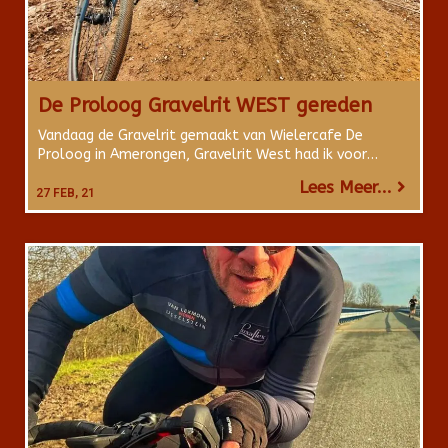
De Proloog Gravelrit WEST gereden
Vandaag de Gravelrit gemaakt van Wielercafe De
Proloog in Amerongen, Gravelrit West had ik voor…
Lees Meer...
27
FEB, 21