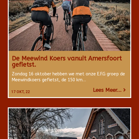
De Meewind Koers vanuit Amersfoort
gefietst.
Zondag 16 oktober hebben we met onze E.F.G groep de
Meewindkoers gefietst, de 150 km…
Lees Meer...
17
OKT, 22