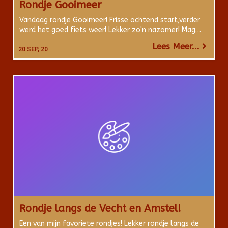
Rondje Gooimeer
Vandaag rondje Gooimeer! Frisse ochtend start,verder
werd het goed fiets weer! Lekker zo'n nazomer! Mag…
Lees Meer...
20
SEP, 20
Rondje langs de Vecht en Amstel!
Een van mijn favoriete rondjes! Lekker rondje langs de