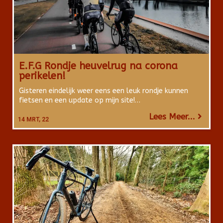
E.F.G Rondje heuvelrug na corona
perikelen!
Gisteren eindelijk weer eens een leuk rondje kunnen
fietsen en een update op mijn site!…
Lees Meer...
14
MRT, 22