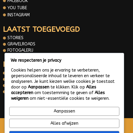
FACEBOOK
YOU TUBE
INSTAGRAM
LAATST TOEGEVOEGD
STORIES
GRAVELROADS
FOTOGALERIJ
We respecteren je privacy
INFORMATIE
Cookies helpen ons je ervaring te verbeteren,
OVER MIJ
gepersonaliseerde inhoud te leveren en verkeer te
CONTACT
analyseren. Je kunt kiezen welke cookies je toestaat
PRIVACY POLICY
door op
Aanpassen
te klikken. Klik op
Alles
WHATS APP ME
accepteren
om toestemming te geven of
Alles
weigeren
om niet-essentiële cookies te weigeren.
© 2025 Gravelroads area around the Netherlands
Aanpassen
Alles afwijzen